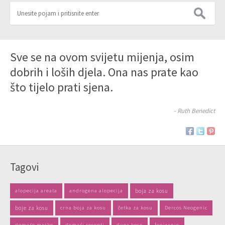
Sve se na ovom svijetu mijenja, osim
dobrih i loših djela. Ona nas prate kao
što tijelo prati sjena.
- Ruth Benedict
Tagovi
alopecija areata
androgena alopecija
boja za kosu
boje za kosu
crna boja za kosu
četka za kosu
Dercos Neogenic
domaće maske
domaći recepti
duga kosa
feniranje