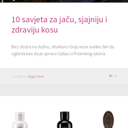
10 savjeta za jaču, sjajniju i
zdraviju kosu
Bez obzira na dužinu, strukturu i boju kose svatko želi da
izgleda kao da je upravo izašao iz frizerskog salona.
0
Kategorija
Njega kose