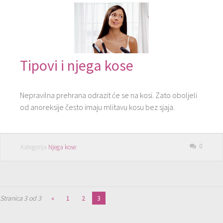
Tipovi i njega kose
Nepravilna prehrana odrazit će se na kosi. Zato oboljeli
od anoreksije često imaju mlitavu kosu bez sjaja.
0
Kategorija
Njega kose
Stranica 3 od 3
«
1
2
3