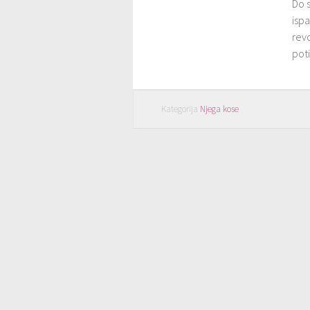
Do 
ispa
rev
poti
Kategorija
Njega kose