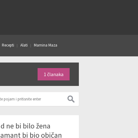
Recepti
Alati
Mamina Maza
1 članaka
d ne bi bilo žena
jamant bi bio običan