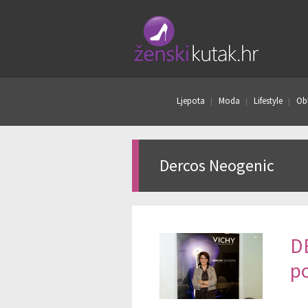
Ljepota
Moda
Lifestyle
Obl
Dercos Neogenic
D
p