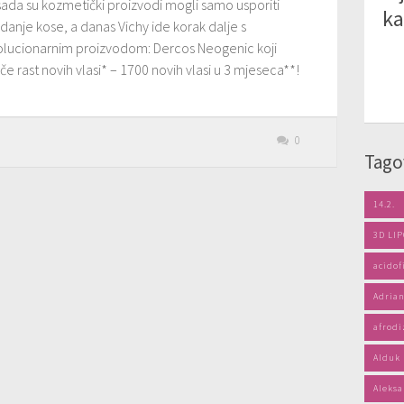
sada su kozmetički proizvodi mogli samo usporiti
k
danje kose, a danas Vichy ide korak dalje s
olucionarnim proizvodom: Dercos Neogenic koji
če rast novih vlasi* – 1700 novih vlasi u 3 mjeseca**!
0
Tago
14.2.
3D LI
acidof
Adrian
afrodi
Alduk
Aleksa