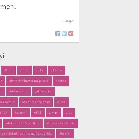
amen.
- Hugo
vi
2013.
2015.
2017
212 Ice
PO
abnormalnostima ploda
aceton
il
Adolescenti
adrenalin
a Pavelić
Adventski vijenac
Afera
akne
zijak
Agrumi
AIDS
alat
Aleksandar Šekuljica
Aleksandra Grdić
ndra Šekuljice i Ivana Tandarića
Alen K.