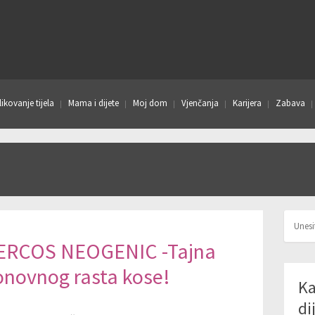
ikovanje tijela
Mama i dijete
Moj dom
Vjenčanja
Karijera
Zabava
ERCOS NEOGENIC -Tajna
onovnog rasta kose!
Ka
di