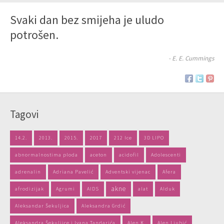
Svaki dan bez smijeha je uludo
potrošen.
- E. E. Cummings
Tagovi
14.2.
2013.
2015.
2017
212 Ice
3D LIPO
abnormalnostima ploda
aceton
acidofil
Adolescenti
adrenalin
Adriana Pavelić
Adventski vijenac
Afera
akne
afrodizijak
Agrumi
AIDS
alat
Alduk
Aleksandar Šekuljica
Aleksandra Grdić
Aleksandra Šekuljice i Ivana Tandarića
Alen K.
Alen Ljubić