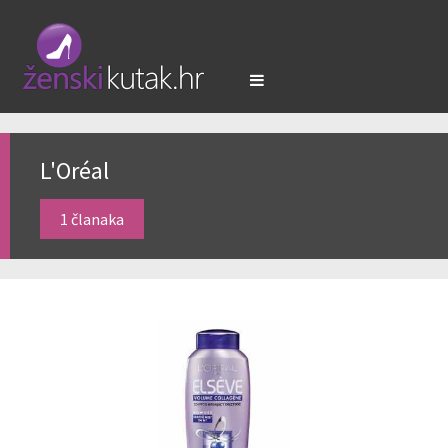
L'Oréal
1 članaka