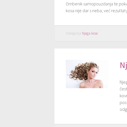
čimbenik samopouzdanja te pokaza
kosa nije dar s neba, već rezultat 
Kategorija
Njega kose
N
Njeg
čes
kov
post
odg