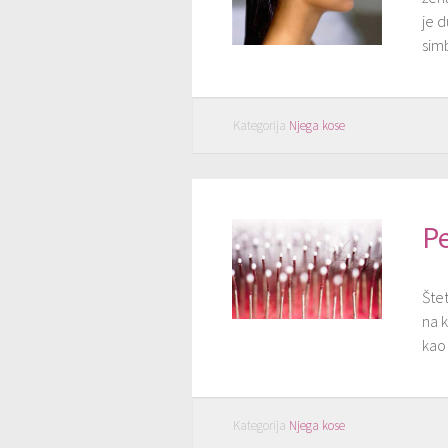
je d
sim
Kategorija
Njega kose
Pe
Štet
na k
kao 
Kategorija
Njega kose