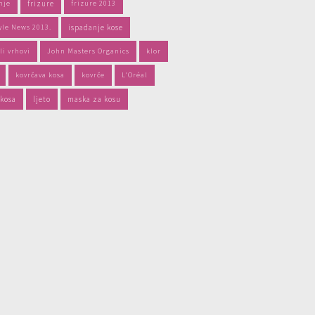
nje
frizure
frizure 2013
yle News 2013.
ispadanje kose
li vrhovi
John Masters Organics
klor
kovrčava kosa
kovrče
L'Oréal
 kosa
ljeto
maska za kosu