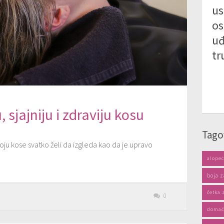
us
os
uđ
tr
, sjajniju i zdraviju kosu
Tago
boju kose svatko želi da izgleda kao da je upravo
alopec
boja z
četka 
0
domać