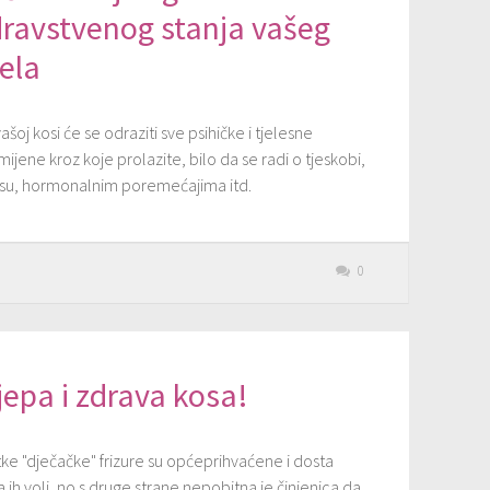
dravstvenog stanja vašeg
jela
ašoj kosi će se odraziti sve psihičke i tjelesne
ijene kroz koje prolazite, bilo da se radi o tjeskobi,
esu, hormonalnim poremećajima itd.
0
jepa i zdrava kosa!
ke "dječačke" frizure su općeprihvaćene i dosta
 ih voli, no s druge strane nepobitna je činjenica da