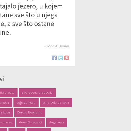
tajalo jezero, u kojem
tane sve što u njega
e, a sve što ostane
une.
- John A. James
vi
ija areata
androgena alopecija
a kosu
boje za kosu
crna boja za kosu
za kosu
Dercos Neogenic
e maske
domaći recepti
duga kosa