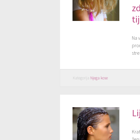
z
ti
Na v
prom
str
Kategorija
Njega kose
Li
Krat
žena