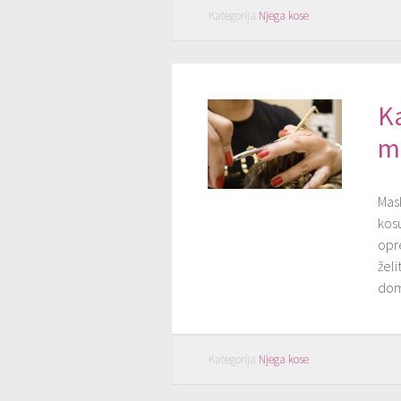
Kategorija
Njega kose
K
m
Mas
kosu
opr
želi
dom
Kategorija
Njega kose