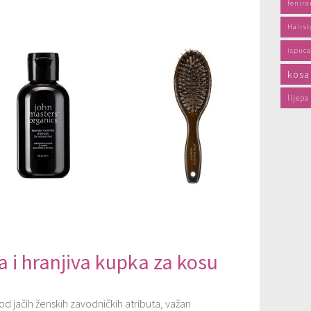
fenira
Hairst
ispuca
kosa
lijepa
a i hranjiva kupka za kosu
od jačih ženskih zavodničkih atributa, važan