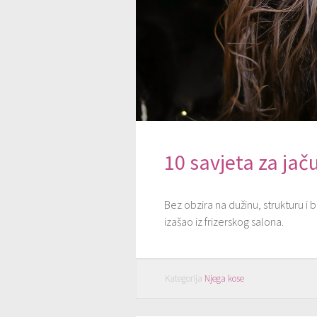
10 savjeta za jaču
Bez obzira na dužinu, strukturu i 
izašao iz frizerskog salona.
Kategorija
Njega kose