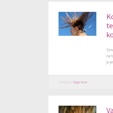
Ko
t
k
Smog
na t
ju j
Kategorija
Njega kose
Va