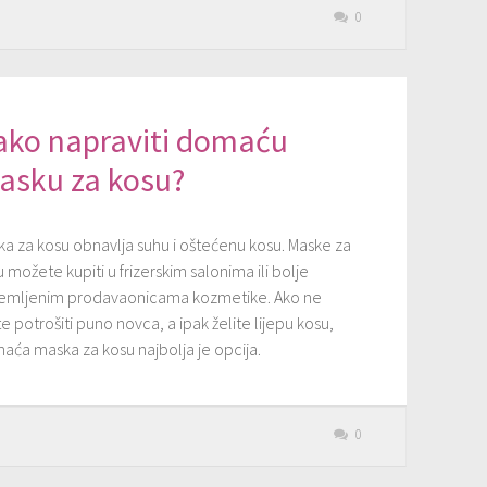
0
ako napraviti domaću
asku za kosu?
ka za kosu obnavlja suhu i oštećenu kosu. Maske za
 možete kupiti u frizerskim salonima ili bolje
emljenim prodavaonicama kozmetike. Ako ne
te potrošiti puno novca, a ipak želite lijepu kosu,
aća maska za kosu najbolja je opcija.
0