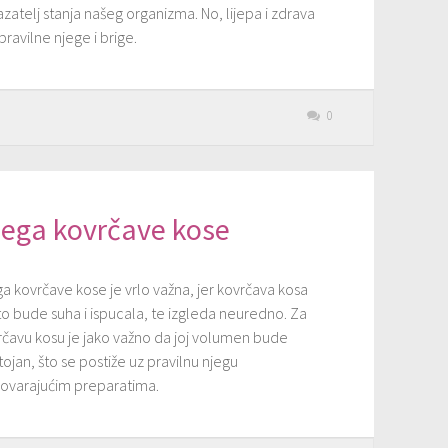
telj stanja našeg organizma. No, lijepa i zdrava
pravilne njege i brige.
0
jega kovrčave kose
a kovrčave kose je vrlo važna, jer kovrčava kosa
to bude suha i ispucala, te izgleda neuredno. Za
rčavu kosu je jako važno da joj volumen bude
ojan, što se postiže uz pravilnu njegu
ovarajućim preparatima.