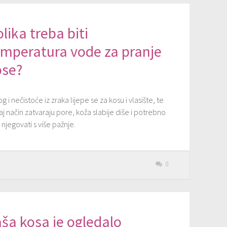
lika treba biti
emperatura vode za pranje
ose?
 i nečistoće iz zraka lijepe se za kosu i vlasište, te
aj način zatvaraju pore, koža slabije diše i potrebno
e njegovati s više pažnje.
0
ša kosa je ogledalo