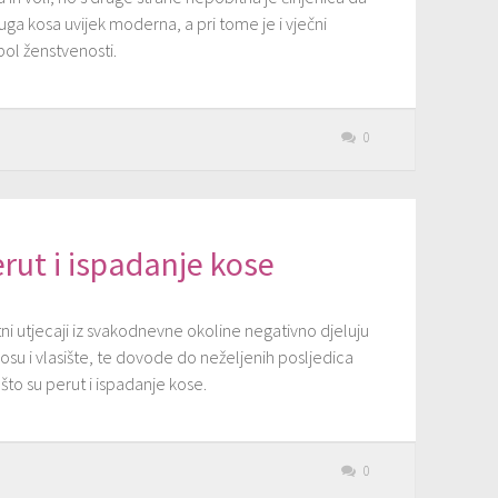
uga kosa uvijek moderna, a pri tome je i vječni
bol ženstvenosti.
0
rut i ispadanje kose
ni utjecaji iz svakodnevne okoline negativno djeluju
osu i vlasište, te dovode do neželjenih posljedica
što su perut i ispadanje kose.
0