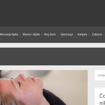
ikovanje tijela
Mama i dijete
Moj dom
Vjenčanja
Karijera
Zabava
Čo
ni