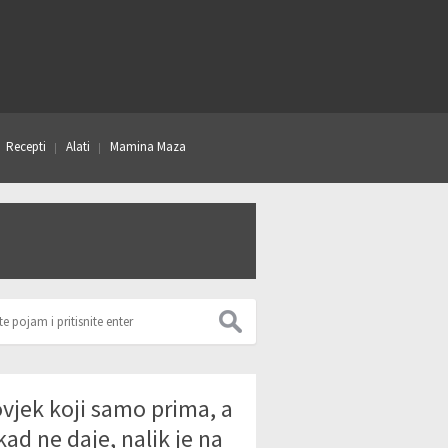
Recepti
Alati
Mamina Maza
vjek koji samo prima, a
kad ne daje, nalik je na