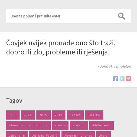
Čovjek uvijek pronađe ono što traži,
dobro ili zlo, probleme ili rješenja.
- John M. Templeton
Tagovi
14.2.
2013.
2015.
2017
212 Ice
3D LIPO
abnormalnostima ploda
aceton
acidofil
Adolescenti
adrenalin
Adriana Pavelić
Adventski vijenac
Afera