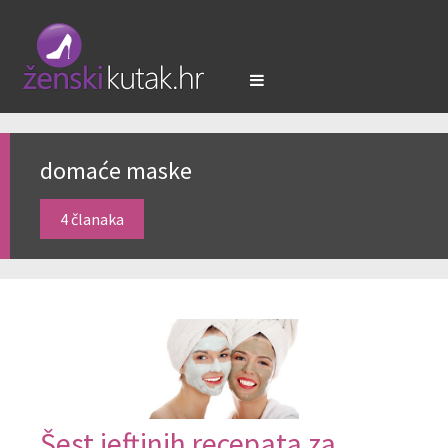
domaće maske
4 članaka
Šest jeftinih recepata za