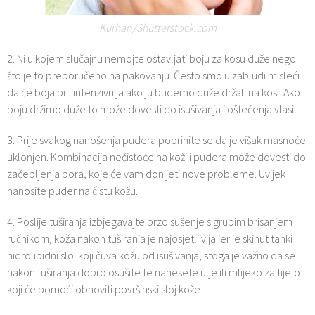
Kurhan/Shutterstock.com
2. Ni u kojem slučajnu nemojte ostavljati boju za kosu duže nego
što je to preporučeno na pakovanju. Često smo u zabludi misleći
da će boja biti intenzivnija ako ju budemo duže držali na kosi. Ako
boju držimo duže to može dovesti do isušivanja i oštećenja vlasi.
3. Prije svakog nanošenja pudera pobrinite se da je višak masnoće
uklonjen. Kombinacija nečistoće na koži i pudera može dovesti do
začepljenja pora, koje će vam donijeti nove probleme. Uvijek
nanosite puder na čistu kožu.
4. Poslije tuširanja izbjegavajte brzo sušenje s grubim brisanjem
ručnikom, koža nakon tuširanja je najosjetljivija jer je skinut tanki
hidrolipidni sloj koji čuva kožu od isušivanja, stoga je važno da se
nakon tuširanja dobro osušite te nanesete ulje ili mlijeko za tijelo
koji će pomoći obnoviti površinski sloj kože.