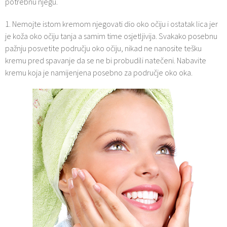
potrebnu njegu.
1. Nemojte istom kremom njegovati dio oko očiju i ostatak lica jer
je koža oko očiju tanja a samim time osjetljivija. Svakako posebnu
pažnju posvetite području oko očiju, nikad ne nanosite tešku
kremu pred spavanje da se ne bi probudili natečeni. Nabavite
kremu koja je namijenjena posebno za područje oko oka.