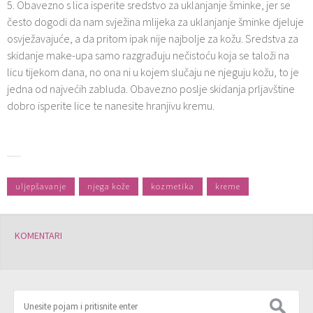
5. Obavezno s lica isperite sredstvo za uklanjanje šminke, jer se
često dogodi da nam svježina mlijeka za uklanjanje šminke djeluje
osvježavajuće, a da pritom ipak nije najbolje za kožu. Sredstva za
skidanje make-upa samo razgrađuju nečistoću koja se taloži na
licu tijekom dana, no ona ni u kojem slučaju ne njeguju kožu, to je
jedna od najvećih zabluda. Obavezno poslje skidanja prljavštine
dobro isperite lice te nanesite hranjivu kremu.
uljepšavanje
njega kože
kozmetika
kreme
KOMENTARI