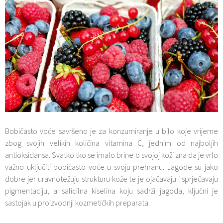
Bobičasto voće savršeno je za konzumiranje u bilo koje vrijeme
zbog svojih velikih količina vitamina C, jednim od najboljih
antioksidansa. Svatko tko se imalo brine o svojoj koži zna da je vrlo
važno uključiti bobičasto voće u svoju prehranu. Jagode su jako
dobre jer uravnotežuju strukturu kože te je ojačavaju i sprječavaju
pigmentaciju, a salicilna kiselina koju sadrži jagoda, ključni je
sastojak u proizvodnji kozmetičkih preparata.