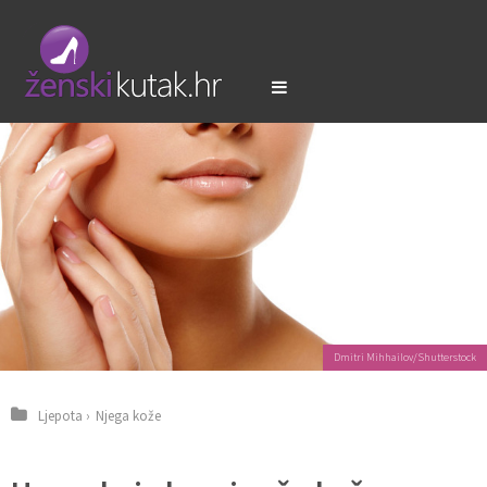
Dmitri Mihhailov/Shutterstock
Ljepota
›
Njega kože