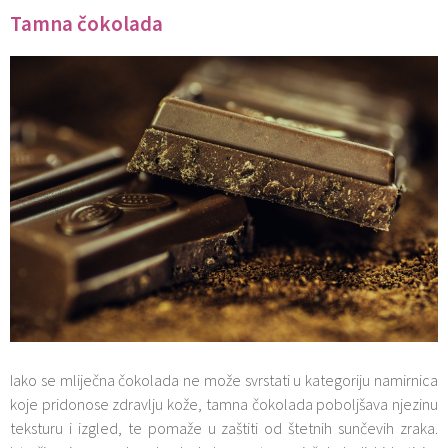
Tamna čokolada
Iako se mliječna čokolada ne može svrstati u kategoriju namirnica
koje pridonose zdravlju kože, tamna čokolada poboljšava njezinu
teksturu i izgled, te pomaže u zaštiti od štetnih sunčevih zraka.