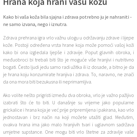
Hrana koja hrani vašu kožu
Kako bi vaša koža bila sjajna i zdrava potrebno ju je nahraniti -
ne samo izvana, nego i iznutra.
Zdrava prehrana igra vrlo važnu ulogu u održavanju zdrave i lijepe
kože. Postoji određena vrsta hrane koja može pomoći vašoj koži
kako bi ona izgledala ljepše i zdravije. Poput glavnih obroka, i
međuobroci bi trebali biti što je moguće više hranjivi i nutritivno
bogati. Često ljudi jedu samo radi užitka ili iz dosade, a bitno je da
je hrana koju konzumirate hranjiva i zdrava. To, naravno, ne znači
da ona mora biti bezukusna ili neprimamljiva.
Ako volite nešto prigristi između dva obroka, vrlo je važno pažljivo
izabrati što će to biti. U današnje su vrijeme jako popularne
grickalice i hrana koja je već prije pripremljena i pakirana, kao vrlo
jednostavan i brz način na koji možete utažiti glad. Međutim,
ovakva hrana ima jako malo hranjivih tvari i uglavnom sadržava
umjetne supstance. One mogu biti vrlo štetne za zdravlje vaše