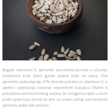
Bogate vitaminom E, sjemenke suncokreta pomažu u očuvanju
elastičnosti kože štiteći gornje slojeve kože od sunca. Ove
sjemenke zadovoljavaju 37% dnevnih potreba za vitaminom E, a
ujedno i sprječavaju nastanak nepotrebnih bubuljica. Vitamin E
poboljšava rad imunološkog sustava, te omogućava tijelu u borbi
protiv upale koja dovodi do akni. Za ovakav učinak suncokretovih
sjemenki, jedite šaku dnevno.