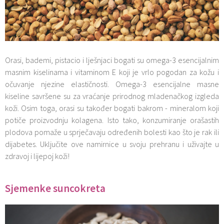
Orasi, bademi, pistacio i lješnjaci bogati su omega-3 esencijalnim
masnim kiselinama i vitaminom E koji je vrlo pogodan za kožu i
očuvanje njezine elastičnosti. Omega-3 esencijalne masne
kiseline savršene su za vraćanje prirodnog mladenačkog izgleda
koži. Osim toga, orasi su također bogati bakrom - mineralom koji
potiče proizvodnju kolagena. Isto tako, konzumiranje orašastih
plodova pomaže u sprječavaju određenih bolesti kao što je rak ili
dijabetes. Uključite ove namirnice u svoju prehranu i uživajte u
zdravoj i lijepoj koži!
Sjemenke suncokreta