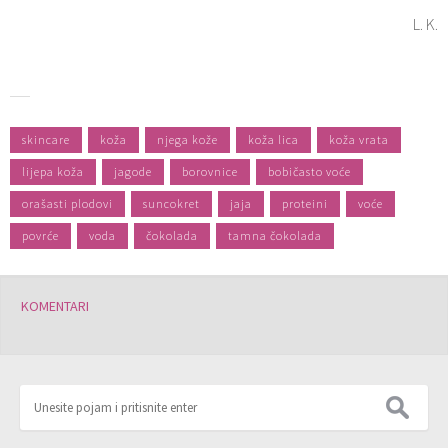
L. K.
skincare
koža
njega kože
koža lica
koža vrata
lijepa koža
jagode
borovnice
bobičasto voće
orašasti plodovi
suncokret
jaja
proteini
voće
povrće
voda
čokolada
tamna čokolada
KOMENTARI