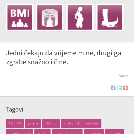
Jedni čekaju da vrijeme mine, drugi ga
zgrabe snažno i čine.
- Dante
Tagovi
akne
3D LIPO
alkohol
anticelulitni tretmani
antioksidansi
arnika
aromatična ulja
atoxilene
avokado