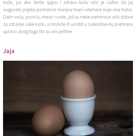
kože, pa ako želite sjajnu i zdravu kožu vrlo je važno da joj
osigurate prijeko potrebne hranjive tvari i vitamine koje ona treba.
Osim voća, povrća, mesa i vode, još su neke namirnice vrlo dobre
za zdravlje vaše kože, a možete ih uvrstiti u svakodnevnu prehranu
upravo zbog toga što su vrlo jeftine.
Jaja