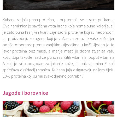
Kuhana su jaja puna proteina, a pripremaju se u svim prilikama.
Ova namirnica je savršena vrsta hrane koja nema puno kalorija, ali
je zato puna hranjivih tvari. Jaje sadrži proteine koji su neophodni
za proizvodnju kolagena koji je važan za zdravlje vaše kože, jer
potiče otpornost prema vanjskim utjecajima u koži. Ujedno je to
izvor proteina bez masti, a manje masti je dobra stvar za vašu
kožu. Jaja također sadrže puno različitih vitamina, poput vitamina
A koji je vrlo pogodan za jačanje kože, ili pak vitamina E koji
sprječava oksidaciju stanica. Kuhana jaja osiguravaju našem tijelu
10% proteina koji su mu svakodnevno potrebni.
Jagode i borovnice