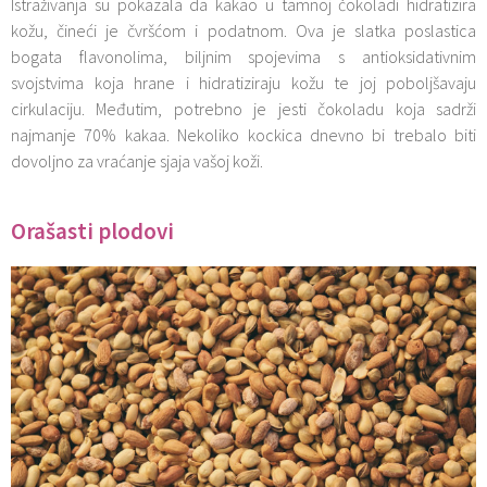
Istraživanja su pokazala da kakao u tamnoj čokoladi hidratizira
kožu, čineći je čvršćom i podatnom. Ova je slatka poslastica
bogata flavonolima, biljnim spojevima s antioksidativnim
svojstvima koja hrane i hidratiziraju kožu te joj poboljšavaju
cirkulaciju. Međutim, potrebno je jesti čokoladu koja sadrži
najmanje 70% kakaa. Nekoliko kockica dnevno bi trebalo biti
dovoljno za vraćanje sjaja vašoj koži.
Orašasti plodovi