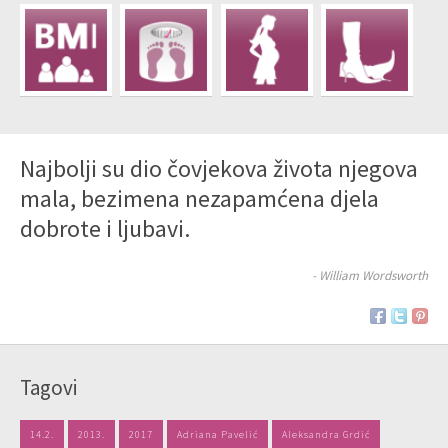
Najbolji su dio čovjekova života njegova
mala, bezimena nezapamćena djela
dobrote i ljubavi.
- William Wordsworth
Tagovi
14.2.
2013.
2017
Adriana Pavelić
Aleksandra Grdić