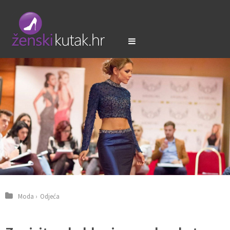
Moda
›
Odjeća