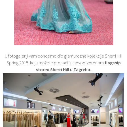
U fotogaleriji vam donosimo dio glamurozne kolekcije Sherri Hill
Spring 2015. koju možete pronaći i u novootvorenom
flagship
storeu Sherri Hill u Zagrebu.