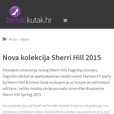
Moda
›
Odjeća
Nova kolekcija Sherri Hill 2015
Povodom otvorenja novog Sherri Hill flagship storea u
Zagrebu održan je spektakularan modni event FashionTV party
by Sherri Hill & Green Gold na kojem je uz brojne atraktivnosti
održana i velika modna revija poznate američke dizajnerice
Sherri Hill Spring 2015.
Nova kolekcija svečanih večernjih i koktel haljina prikazana je i na
nedavno održanom New York fashion weeku na kojem se prvi put