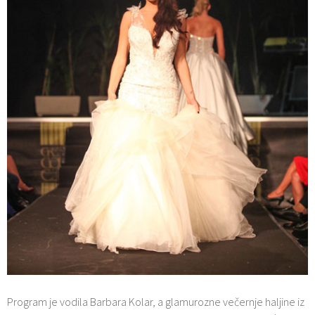
Program je vodila Barbara Kolar, a glamurozne večernje haljine iz