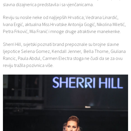
slavna dizajnerica predstavila i sa vjenčanicama.
Reviju su nosile neke od najljepših Hrvatica; Vedrana Linardić,
Ivana Ergić, aktualna Miss Hrvatske Antonija Gogić, Nikolina Miletić,
Petra Frković, Mia Franić i mnoge druge atraktivne manekenke.
Sherri Hill, svjetski poznati brand prepoznale su brojne slavne
ljepotice Selena Gomez, Kendall Jenner, Bella Thorne, Giuliana
Rancic, Paula Abdul, Carmen Electra stoga ne čudi da se za ovu
reviju tražila pozivnica više.