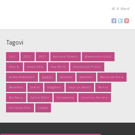
- W. A. Ward
Tagovi
14.2.
2013.
2017
Adriana Pavelić
Aleksandra Grdić
Alen K.
Amati Chic
Ana Milin
Anastazija Prišlin
Antea Kodžoman
badići
baloner
baloneri
Banco de Areia
Benetton
bikini
blagdani
boja za tekstil
Bunny
Burberry
Calvin Klein
Calzedonia
Carolina Herrera
Christian Dior
cipele