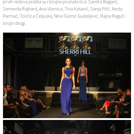
prvih redova pratila su i brojna poznata lica: Sandra Bagarić,
Sementa Rajhard, Ana Vilenica, Tina Katanić, Sanja Pilić, Neda
Parmać, Tončica Čeljuska, Nina Slamić Gudeljević, Rajna Raguž i
brojni drugi.