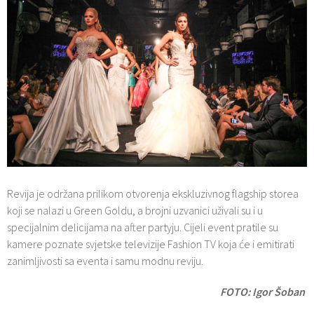
Revija je održana prilikom otvorenja ekskluzivnog flagship storea
koji se nalazi u Green Goldu, a brojni uzvanici uživali su i u
specijalnim delicijama na after partyju. Cijeli event pratile su
kamere poznate svjetske televizije Fashion TV koja će i emitirati
zanimljivosti sa eventa i samu modnu reviju.
FOTO: Igor Šoban