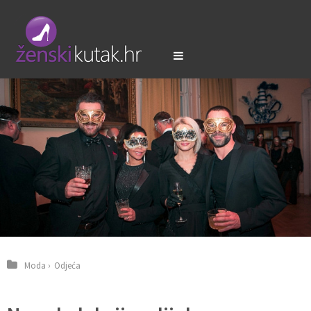
Moda
›
Odjeća