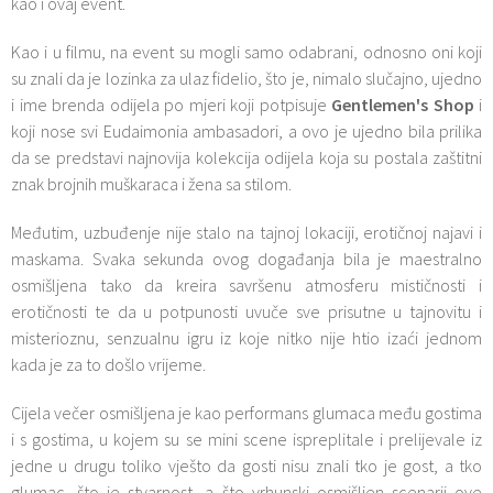
kao i ovaj event.
Kao i u filmu, na event su mogli samo odabrani, odnosno oni koji
su znali da je lozinka za ulaz fidelio, što je, nimalo slučajno, ujedno
i ime brenda odijela po mjeri koji potpisuje
Gentlemen's Shop
i
koji nose svi Eudaimonia ambasadori, a ovo je ujedno bila prilika
da se predstavi najnovija kolekcija odijela koja su postala zaštitni
znak brojnih muškaraca i žena sa stilom.
Međutim, uzbuđenje nije stalo na tajnoj lokaciji, erotičnoj najavi i
maskama. Svaka sekunda ovog događanja bila je maestralno
osmišljena tako da kreira savršenu atmosferu mističnosti i
erotičnosti te da u potpunosti uvuče sve prisutne u tajnovitu i
misterioznu, senzualnu igru iz koje nitko nije htio izaći jednom
kada je za to došlo vrijeme.
Cijela večer osmišljena je kao performans glumaca među gostima
i s gostima, u kojem su se mini scene ispreplitale i prelijevale iz
jedne u drugu toliko vješto da gosti nisu znali tko je gost, a tko
glumac, što je stvarnost, a što vrhunski osmišljen scenarij ove