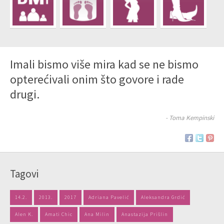
Imali bismo više mira kad se ne bismo
opterećivali onim što govore i rade
drugi.
- Toma Kempinski
Tagovi
14.2.
2013.
2017
Adriana Pavelić
Aleksandra Grdić
Alen K.
Amati Chic
Ana Milin
Anastazija Prišlin