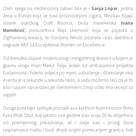
Osim njega na misterioznoj zabavi bila je i
Sanja Lopar
, jedina
žena u Europi koja se bavi proizvodnjom cigara, Miroslav Kljajić
vlasnik osječkog Craft Rooma, bivša manekenka
Ivana
Mamilović
, poduzetnica Maja Uremović koja se pojavila u
Zigmanovoj kreaciji, te Gordana Nikolić poznata i kao dobitnica
nagrade WEF 18 Exceptional Women on Excellence.
Od trenutka objave misterioznog i intrigantnog teasera u kojem je
glavnu ulogu imao Marko Tolja, jedan od ambasadora projekta
Eudaimonia i Fidelio odijela po mjeri, uzbuđenje i iščekivanje oko
eventa je iz sekunde u sekundu raslo, a sada možemo reći da je to
bilo i sasvim opravdano jer Gentlemen's Shop očito ima recept za
uspjeh.
Ovoga puta tajni sastojak pronašli su u kultnom Kubrickovom filmu
Eyes Wide Shut, koji ujedno ove godine slavi svoju 20-tu obljetnicu
od premijernog prikazivanja, ali i dalje kao i prvog dana
rasplamsava maštu i budi strasti svojim pomicanjem granica, baš