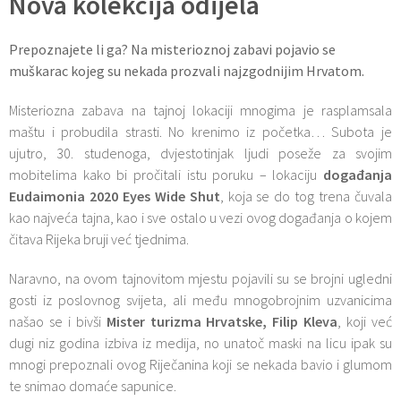
Nova kolekcija odijela
Prepoznajete li ga? Na misterioznoj zabavi pojavio se
muškarac kojeg su nekada prozvali najzgodnijim Hrvatom.
Misteriozna zabava na tajnoj lokaciji mnogima je rasplamsala
maštu i probudila strasti. No krenimo iz početka… Subota je
ujutro, 30. studenoga, dvjestotinjak ljudi poseže za svojim
mobitelima kako bi pročitali istu poruku – lokaciju
događanja
Eudaimonia 2020 Eyes Wide Shut
, koja se do tog trena čuvala
kao najveća tajna, kao i sve ostalo u vezi ovog događanja o kojem
čitava Rijeka bruji već tjednima.
Naravno, na ovom tajnovitom mjestu pojavili su se brojni ugledni
gosti iz poslovnog svijeta, ali među mnogobrojnim uzvanicima
našao se i bivši
Mister turizma Hrvatske, Filip Kleva
, koji već
dugi niz godina izbiva iz medija, no unatoč maski na licu ipak su
mnogi prepoznali ovog Riječanina koji se nekada bavio i glumom
te snimao domaće sapunice.