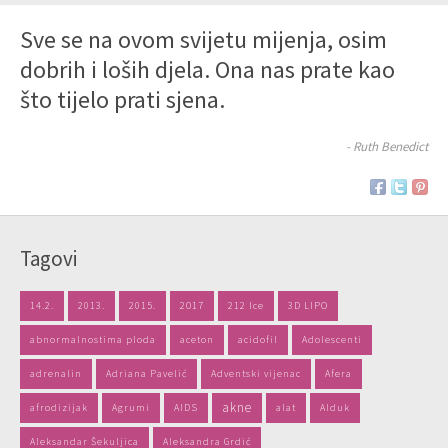
Sve se na ovom svijetu mijenja, osim
dobrih i loših djela. Ona nas prate kao
što tijelo prati sjena.
- Ruth Benedict
Tagovi
14.2.
2013.
2015.
2017
212 Ice
3D LIPO
abnormalnostima ploda
aceton
acidofil
Adolescenti
adrenalin
Adriana Pavelić
Adventski vijenac
Afera
akne
afrodizijak
Agrumi
AIDS
alat
Alduk
Aleksandar Šekuljica
Aleksandra Grdić