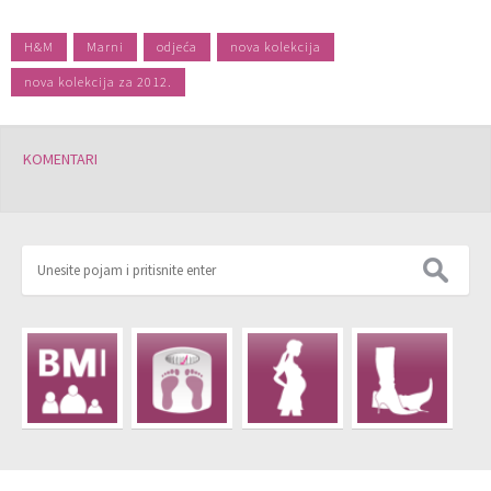
H&M
Marni
odjeća
nova kolekcija
nova kolekcija za 2012.
KOMENTARI