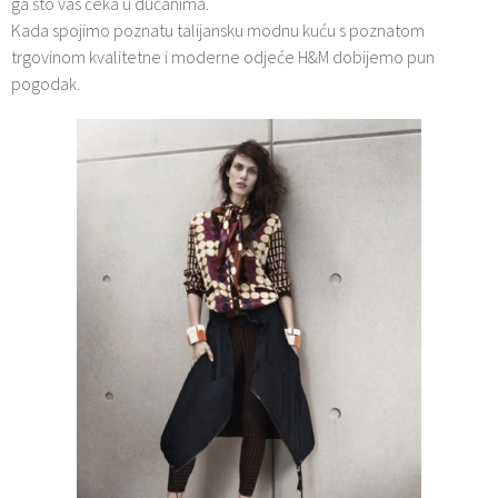
ga što vas čeka u dućanima.
Kada spojimo poznatu talijansku modnu kuću s poznatom
trgovinom kvalitetne i moderne odjeće H&M dobijemo pun
pogodak.