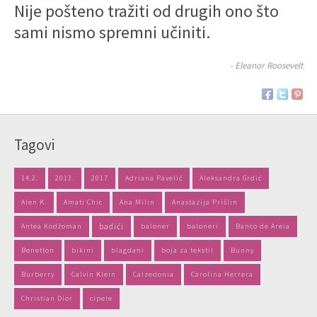
Nije pošteno tražiti od drugih ono što
sami nismo spremni učiniti.
- Eleanor Roosevelt
Tagovi
14.2.
2013.
2017
Adriana Pavelić
Aleksandra Grdić
Alen K.
Amati Chic
Ana Milin
Anastazija Prišlin
Antea Kodžoman
badići
baloner
baloneri
Banco de Areia
Benetton
bikini
blagdani
boja za tekstil
Bunny
Burberry
Calvin Klein
Calzedonia
Carolina Herrera
Christian Dior
cipele