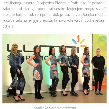
recikliranog trapera. Dizajnerica Blaženka Roth tako je pokazala
kako se od starog trapera vrhunskim krojenjem mogu stvoriti
efektne haljine, suknje i jakne, dok je slavna varaždinska modna
kuća Varteks na reviji je predstavila novu kolekciju muških svečanih
odijela.
Blaženka Roth s modelima