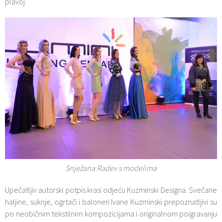
plavoj.
Snježana Radev s modelima
Upečatljiv autorski potpis krasi odjeću Kuzminski Designa. Svečane
haljine, suknje, ogrtači i baloneri Ivane Kuzminski prepoznatljivi su
po neobičnim tekstilnim kompozicijama i originalnom poigravanju