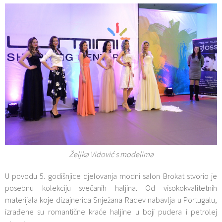
Željka Vidović s modelima
U povodu 5. godišnjice djelovanja modni salon Brokat stvorio je
posebnu kolekciju svečanih haljina. Od visokokvalitetnih
materijala koje dizajnerica Snježana Radev nabavlja u Portugalu,
izrađene su romantične kraće haljine u boji pudera i petrolej