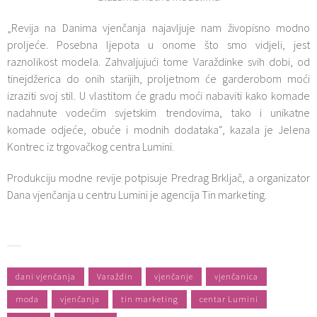
„Revija na Danima vjenčanja najavljuje nam živopisno modno
proljeće. Posebna ljepota u onome što smo vidjeli, jest
raznolikost modela. Zahvaljujući tome Varaždinke svih dobi, od
tinejdžerica do onih starijih, proljetnom će garderobom moći
izraziti svoj stil. U vlastitom će gradu moći nabaviti kako komade
nadahnute vodećim svjetskim trendovima, tako i unikatne
komade odjeće, obuće i modnih dodataka“, kazala je Jelena
Kontrec iz trgovačkog centra Lumini.
Produkciju modne revije potpisuje Predrag Brkljač, a organizator
Dana vjenčanja u centru Lumini je agencija Tin marketing.
dani vjenčanja
Varaždin
vjenčanje
vjenčanica
moda
vjenčanja
tin marketing
centar Lumini