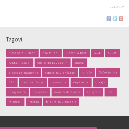
- Talmud
Tagovi
Alexandre Birman
Ana Milani
Blaženka Roth
brak
buketi
centar Lumini
Christian Louboutin
cipele
cipele za mladenke
cipele za vjenčanje
cvijeće
čišćenje lica
D&D
dani vjenčanja
dekoracije
depilacija
dizajn
dizajnerice
djeveruše
domaći dizajneri
Fairytale
Feel
fotografi
frizura
frizura za vjenčanje