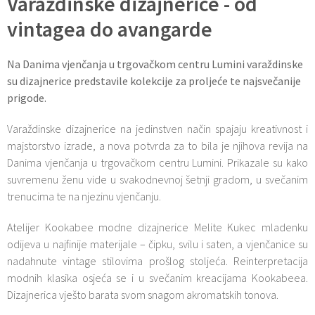
Varaždinske dizajnerice - od
vintagea do avangarde
Na Danima vjenčanja u trgovačkom centru Lumini varaždinske
su dizajnerice predstavile kolekcije za proljeće te najsvečanije
prigode.
Varaždinske dizajnerice na jedinstven način spajaju kreativnost i
majstorstvo izrade, a nova potvrda za to bila je njihova revija na
Danima vjenčanja u trgovačkom centru Lumini. Prikazale su kako
suvremenu ženu vide u svakodnevnoj šetnji gradom, u svečanim
trenucima te na njezinu vjenčanju.
Atelijer Kookabee modne dizajnerice Melite Kukec mladenku
odijeva u najfinije materijale – čipku, svilu i saten, a vjenčanice su
nadahnute vintage stilovima prošlog stoljeća. Reinterpretacija
modnih klasika osjeća se i u svečanim kreacijama Kookabeea.
Dizajnerica vješto barata svom snagom akromatskih tonova.