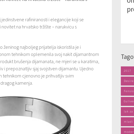
on
pr
jedinstvene rafiniranosti i elegancije koji se
 novitet na hrvatsko tržište – narukvicu s
ženinog najboljeg prijatelja iskoristila je i
sebnom tehnikom oplemenila svoj nakit dijamantnom
Tago
rodukt brušenja dijamanata, ne mjeri se u karatima,
ljiv i prepoznatljiv sjaj svojstven dijamantu. Ujedno
2017
tehnikom cjenovno je prihvatljiv svim
Desire
 i dragog kamenja.
Fensic
Gulive
lak za
mladi 
moder