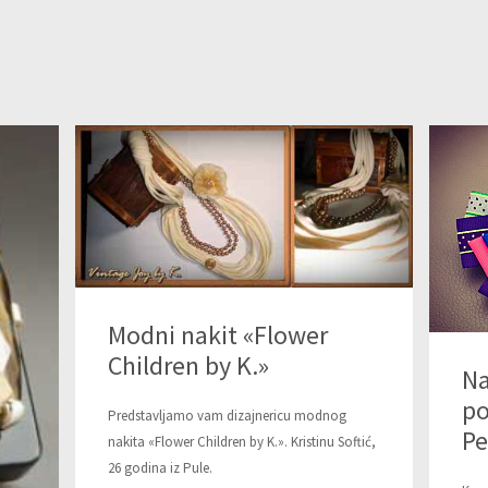
Modni nakit «Flower
Children by K.»
Na
po
Predstavljamo vam dizajnericu modnog
Pe
nakita «Flower Children by K.». Kristinu Softić,
26 godina iz Pule.