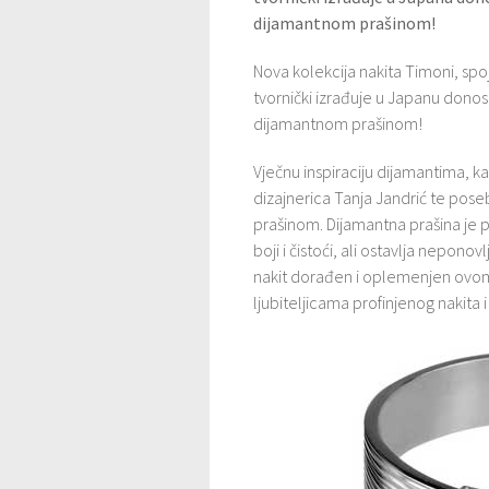
dijamantnom prašinom!
Nova kolekcija nakita Timoni, spoj 
tvornički izrađuje u Japanu donosi
dijamantnom prašinom!
Vječnu inspiraciju dijamantima, kao 
dizajnerica Tanja Jandrić te po
prašinom. Dijamantna prašina je p
boji i čistoći, ali ostavlja neponov
nakit dorađen i oplemenjen ovom 
ljubiteljicama profinjenog nakita