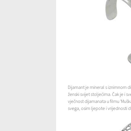
Dijamant je mineral s iznimnom di
ženski svijet stoljećima. Čak je i
vječnost dijamanata u filmu 'Muškar
svega, osim ljepote i vrijednosti 