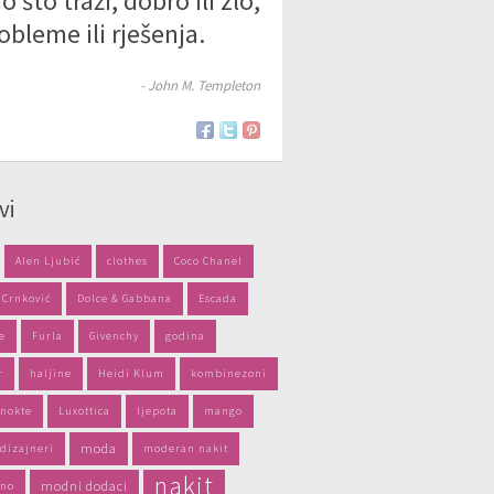
o što traži, dobro ili zlo,
obleme ili rješenja.
- John M. Templeton
vi
Alen Ljubić
clothes
Coco Chanel
 Crnković
Dolce & Gabbana
Escada
e
Furla
Givenchy
godina
r
haljine
Heidi Klum
kombinezoni
 nokte
Luxottica
ljepota
mango
moda
dizajneri
moderan nakit
nakit
modni dodaci
no