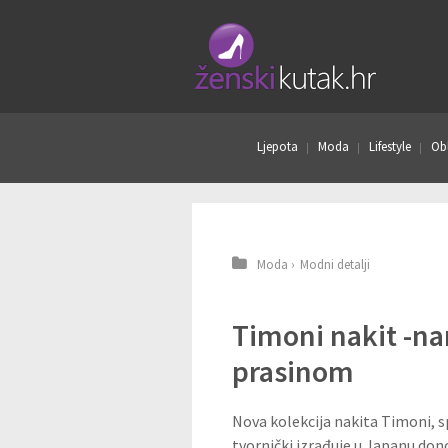
Ljepota
Moda
Lifestyle
Obl
Moda
›
Modni detalji
Timoni nakit -n
prasinom
Nova kolekcija nakita Timoni, sp
tvornički izrađuje u Japanu dono