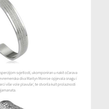
sperzijom svjetlosti, ukomponiran u nakit očarava
 svevremenska diva Marilyn Monroe opjevala snagu i
ci više vole plavuše', te stvorila kult prolaznosti
dijamanata.