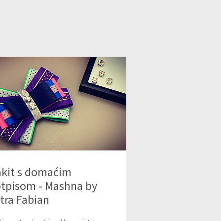
kit s domaćim
tpisom - Mashna by
tra Fabian