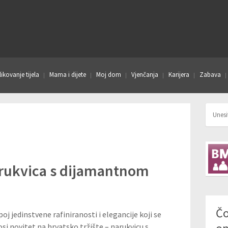
ikovanje tijela
Mama i dijete
Moj dom
Vjenčanja
Karijera
Zabava
arukvica s dijamantnom
Čo
oj jedinstvene rafiniranosti i elegancije koji se
si novitet na hrvatsko tržište – narukvicu s