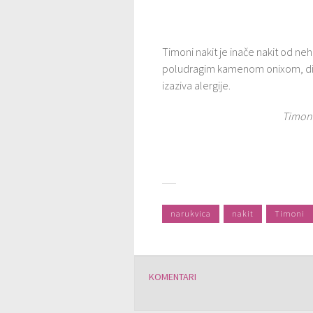
Timoni nakit je inače nakit od ne
poludragim kamenom onixom, dijam
izaziva alergije.
Timoni
narukvica
nakit
Timoni
KOMENTARI