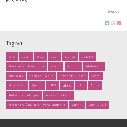
- Emerson
Tagovi
14.2.
2013.
2015.
2017
212 Ice
3D LIPO
abnormalnostima ploda
aceton
acidofil
Adolescenti
adrenalin
Adriana Pavelić
Adventski vijenac
Afera
akne
afrodizijak
Agrumi
AIDS
alat
Alduk
Aleksandar Šekuljica
Aleksandra Grdić
Aleksandra Šekuljice i Ivana Tandarića
Alen K.
Alen Ljubić