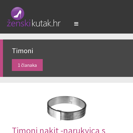
Timoni
1 članaka
Timoni nakit -narukvica s