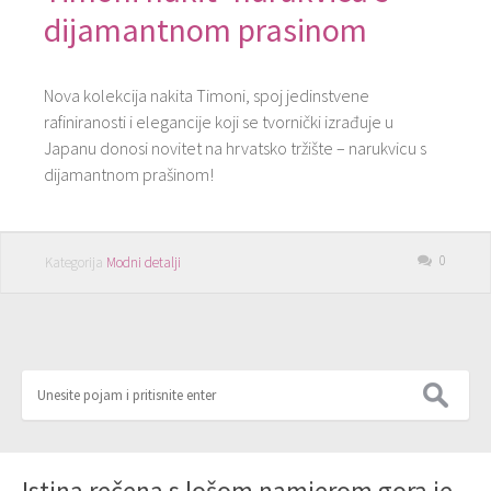
dijamantnom prasinom
Nova kolekcija nakita Timoni, spoj jedinstvene
rafiniranosti i elegancije koji se tvornički izrađuje u
Japanu donosi novitet na hrvatsko tržište – narukvicu s
dijamantnom prašinom!
0
Kategorija
Modni detalji
Istina rečena s lošom namjerom gora je