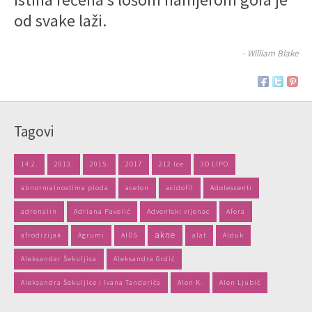
od svake laži.
- William Blake
Tagovi
14.2.
2013.
2015.
2017
212 Ice
3D LIPO
abnormalnostima ploda
aceton
acidofil
Adolescenti
adrenalin
Adriana Pavelić
Adventski vijenac
Afera
akne
afrodizijak
Agrumi
AIDS
alat
Alduk
Aleksandar Šekuljica
Aleksandra Grdić
Aleksandra Šekuljice i Ivana Tandarića
Alen K.
Alen Ljubić