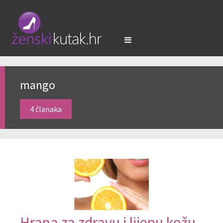
mango
4 članaka
Hrana za zdravu i lijepu kožu