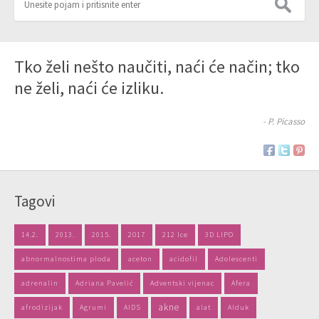
Tko želi nešto naučiti, naći će način; tko
ne želi, naći će izliku.
- P. Picasso
Tagovi
14.2.
2013.
2015.
2017
212 Ice
3D LIPO
abnormalnostima ploda
aceton
acidofil
Adolescenti
adrenalin
Adriana Pavelić
Adventski vijenac
Afera
akne
afrodizijak
Agrumi
AIDS
alat
Alduk