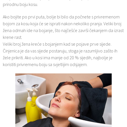
prirodnu boju kosu.
Ako bojite po prvi puta, bolje bi bilo da počnete s privremenom
bojom za kosu koja će se isprati nakon nekoliko pranja. Veliki broj
žena odmah ide na bojanje, što najčešće završi čekanjem da izrast
krene rast.
Veliki broj žena kreće s bojanjem kad se pojave prve sijede.
Činjenica je da vas sijede postaruju, stoga je razumljivo zašto ih
žele prikriti. Ako u kosi ima manje od 20 % sijedih, najbolje je
koristiti privremenu boju sa svjetlijim odsjajem.