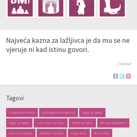
Najveća kazna za lažljivca je da mu se ne
vjeruje ni kad istinu govori.
- Talmud
Tagovi
alopecija areata
androgena alopecija
boja za kosu
boje za kosu
crna boja za kosu
četka za kosu
Dercos Neogenic
domaće maske
domaći recepti
duga kosa
feniranje