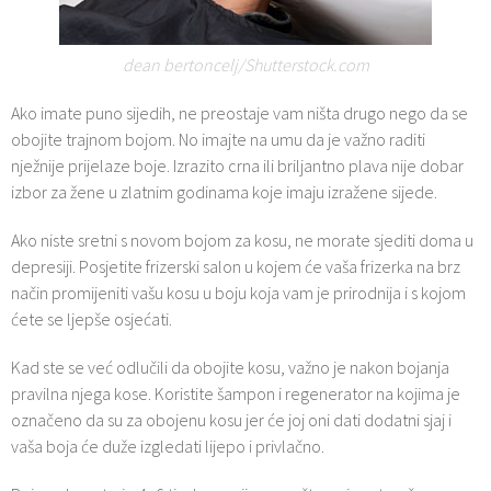
dean bertoncelj/Shutterstock.com
Ako imate puno sijedih, ne preostaje vam ništa drugo nego da se
obojite trajnom bojom. No imajte na umu da je važno raditi
nježnije prijelaze boje. Izrazito crna ili briljantno plava nije dobar
izbor za žene u zlatnim godinama koje imaju izražene sijede.
Ako niste sretni s novom bojom za kosu, ne morate sjediti doma u
depresiji. Posjetite frizerski salon u kojem će vaša frizerka na brz
način promijeniti vašu kosu u boju koja vam je prirodnija i s kojom
ćete se ljepše osjećati.
Kad ste se već odlučili da obojite kosu, važno je nakon bojanja
pravilna njega kose. Koristite šampon i regenerator na kojima je
označeno da su za obojenu kosu jer će joj oni dati dodatni sjaj i
vaša boja će duže izgledati lijepo i privlačno.