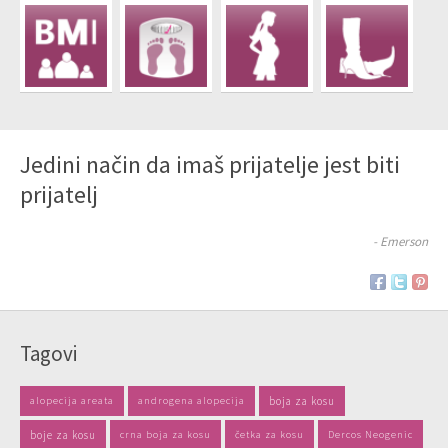
Jedini način da imaš prijatelje jest biti
prijatelj
- Emerson
Tagovi
alopecija areata
androgena alopecija
boja za kosu
boje za kosu
crna boja za kosu
četka za kosu
Dercos Neogenic