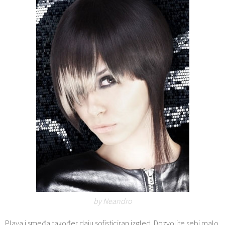
by Neandro
Plava i smeđa također daju sofisticiran izgled. Dozvolite sebi malo