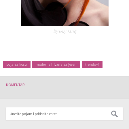
by Guy Tang
boja za kosu
moderne frizure za jesen
trendovi
KOMENTARI