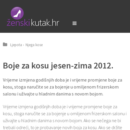
Ljepota
›
Njega kose
Boje za kosu jesen-zima 2012.
Vrijeme izmjena godišnjih doba je i vrijeme promjene boje za
kosu, stoga naručite se za bojenje u omiljenom frizerskom
salonu i uživajte u hladnim danima s novom bojom.
Vrijeme izmjena godišnjih doba je i vrijeme promjene boje za
kosu, stoga naručite se za bojenje u omiljenom frizerskom salonu i
uživajte u hladnim danima s novom bojom. Ako se nečega ne bi
trebali odreći, to je probavanje novih boja za kosu. Ako se držite