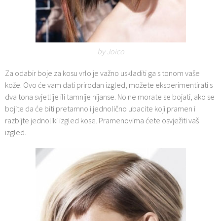
by Joico
Za odabir boje za kosu vrlo je važno uskladiti ga s tonom vaše
kože. Ovo će vam dati prirodan izgled, možete eksperimentirati s
dva tona svjetlije ili tamnije nijanse. No ne morate se bojati, ako se
bojite da će biti pretamno i jednolično ubacite koji pramen i
razbijte jednoliki izgled kose. Pramenovima ćete osvježiti vaš
izgled.