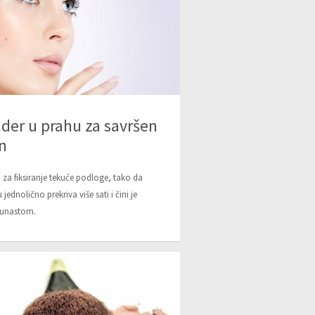
der u prahu za savršen
n
i za fiksiranje tekuće podloge, tako da
 jednolično prekriva više sati i čini je
šunastom.