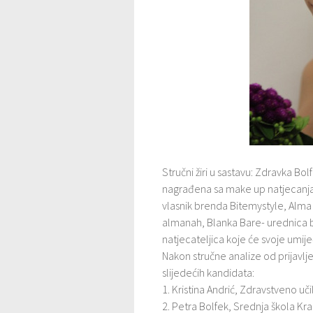
Stručni žiri u sastavu: Zdravka Bo
nagrađena sa make up natjecanja v
vlasnik brenda Bitemystyle, Alma 
almanah, Blanka Bare- urednica b
natjecateljica koje će svoje umij
Nakon stručne analize od prijavljeni
slijedećih kandidata:
1. Kristina Andrić, Zdravstveno uč
2. Petra Bolfek, Srednja škola Kr