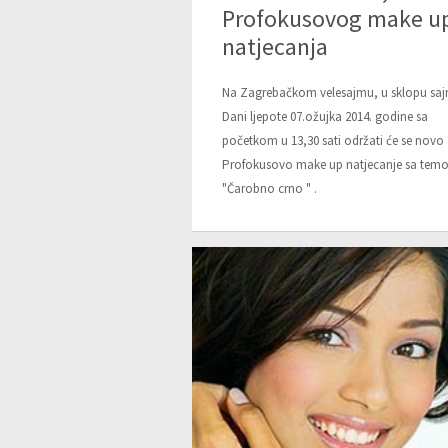
Profokusovog make u
natjecanja
Na Zagrebačkom velesajmu, u sklopu sa
Dani ljepote 07.ožujka 2014. godine sa
početkom u 13,30 sati održati će se novo
Profokusovo make up natjecanje sa tem
"Čarobno crno " .