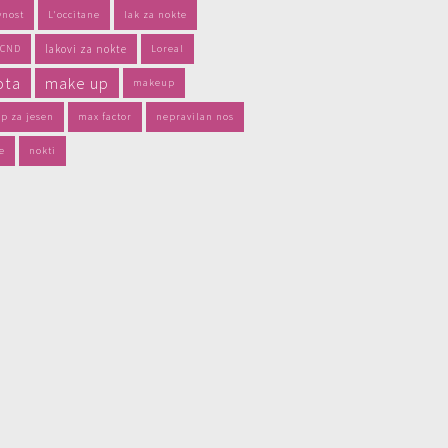
vnost
L'occitane
lak za nokte
 CND
lakovi za nokte
Loreal
ota
make up
makeup
p za jesen
max factor
nepravilan nos
e
nokti