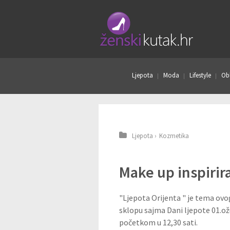
Ljepota
Moda
Lifestyle
Obl
Ljepota
›
Kozmetika
Make up inspirir
"Ljepota Orijenta " je tema ovo
sklopu sajma Dani ljepote 01.o
početkom u 12,30 sati.