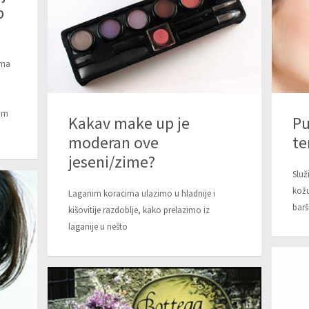
p
jma
om
Pu
Kakav make up je
te
moderan ove
jeseni/zime?
Služ
kožu
Laganim koracima ulazimo u hladnije i
bar
kišovitije razdoblje, kako prelazimo iz
laganije u nešto