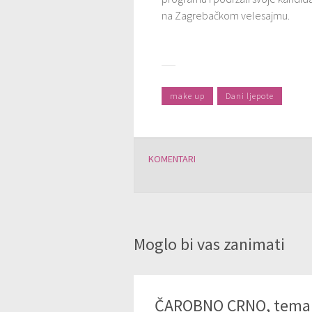
na Zagrebačkom velesajmu.
make up
Dani ljepote
KOMENTARI
Moglo bi vas zanimati
ČAROBNO CRNO, tema 