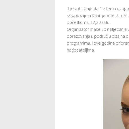
"Ljepota Orijenta " je tema ovog
sklopu sajma Dani ljepote 01.ož
početkom u 12,30 sati.
Organizator make up natjecanja ve
obrazovanja u području dizajna obra
programima. I ove godine pripremi
natjecateljima.