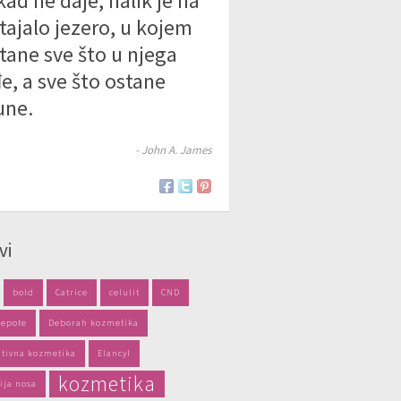
kad ne daje, nalik je na
tajalo jezero, u kojem
tane sve što u njega
e, a sve što ostane
une.
- John A. James
vi
bold
Catrice
celulit
CND
jepote
Deborah kozmetika
tivna kozmetika
Elancyl
kozmetika
ija nosa