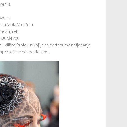
venija
ovenija
vna škola Varaždin
ište Zagreb
 u Đurđevcu
e Učilište Profokus koji je sa partnerima natjecanja
ajuspješnije natjecateljice.