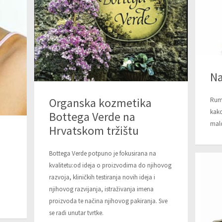
Na
Organska kozmetika
Rume
kako
Bottega Verde na
malo
Hrvatskom tržištu
Bottega Verde potpuno je fokusirana na
kvalitetu:od ideja o proizvodima do njihovog
razvoja, kliničkih testiranja novih ideja i
njihovog razvijanja, istraživanja imena
proizvoda te načina njihovog pakiranja. Sve
se radi unutar tvrtke.