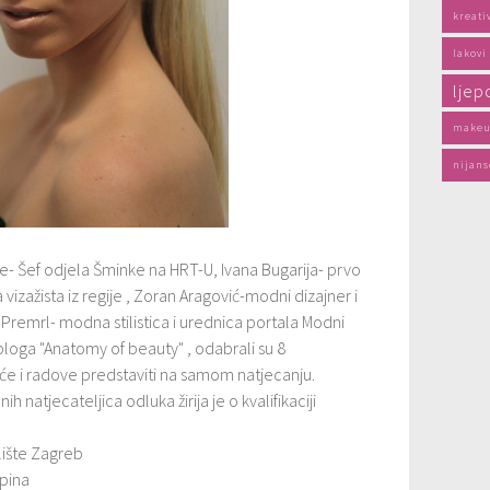
kreati
lakovi
ljep
makeu
nijans
lfe- Šef odjela Šminke na HRT-U, Ivana Bugarija- prvo
izažista iz regije , Zoran Aragović-modni dizajner i
Premrl- modna stilistica i urednica portala Modni
loga "Anatomy of beauty" , odabrali su 8
eće i radove predstaviti na samom natjecanju.
h natjecateljica odluka žirija je o kvalifikaciji
ilište Zagreb
apina