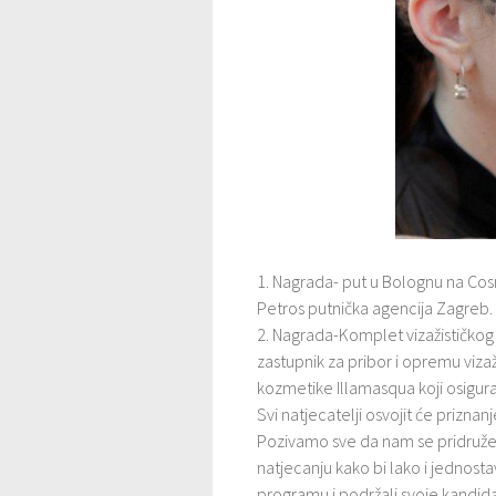
1. Nagrada- put u Bolognu na Cosm
Petros putnička agencija Zagreb.
2. Nagrada-Komplet vizažističkog 
zastupnik za pribor i opremu vizaž
kozmetike Illamasqua koji osigur
Svi natjecatelji osvojit će prizna
Pozivamo sve da nam se pridruže 
natjecanju kako bi lako i jednost
programu i podržali svoje kandida