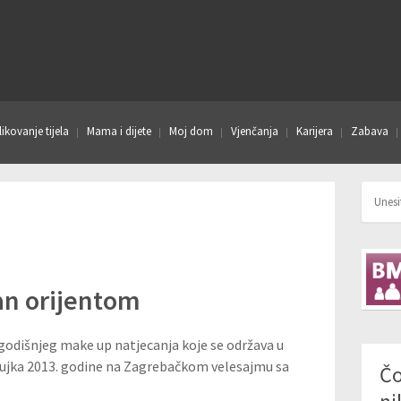
ikovanje tijela
Mama i dijete
Moj dom
Vjenčanja
Karijera
Zabava
an orijentom
godišnjeg make up natjecanja koje se održava u
žujka 2013. godine na Zagrebačkom velesajmu sa
Čo