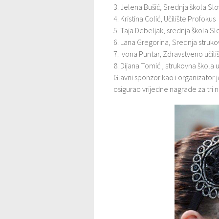
3. Jelena Bušić, Srednja škola Slo
4. Kristina Colić, Učilište Profokus
5. Taja Debeljak, srednja škola Sl
6. Lana Gregorina, Srednja struko
7. Ivona Puntar, Zdravstveno učil
8. Dijana Tomić , strukovna škola
Glavni sponzor kao i organizator j
osigurao vrijedne nagrade za tri n