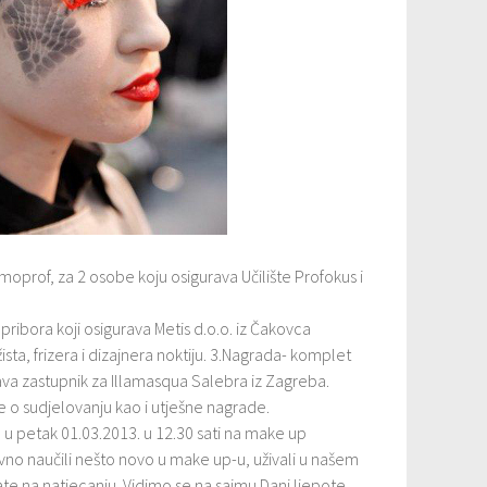
oprof, za 2 osobe koju osigurava Učilište Profokus i
pribora koji osigurava Metis d.o.o. iz Čakovca
ista, frizera i dizajnera noktiju. 3.Nagrada- komplet
ava zastupnik za Illamasqua Salebra iz Zagreba.
nje o sudjelovanju kao i utješne nagrade.
u petak 01.03.2013. u 12.30 sati na make up
avno naučili nešto novo u make up-u, uživali u našem
te na natjecanju. Vidimo se na sajmu Dani ljepote