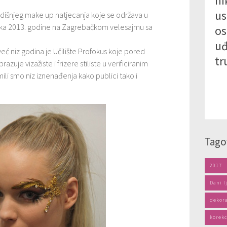
ni
us
odišnjeg make up natjecanja koje se održava u
ujka 2013. godine na Zagrebačkom velesajmu sa
os
uđ
ć niz godina je Učilište Profokus koje pored
tr
zuje vizažiste i frizere stiliste u verificiranim
li smo niz iznenađenja kako publici tako i
Tago
2017
Dani l
dekora
korekc