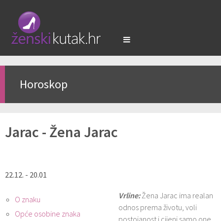
Horoskop
Jarac - Žena Jarac
22.12. - 20.01
Vrline:
Žena Jarac ima realan
O znaku
odnos prema životu, voli
Opće osobine znaka
postojanost i cijeni samo one