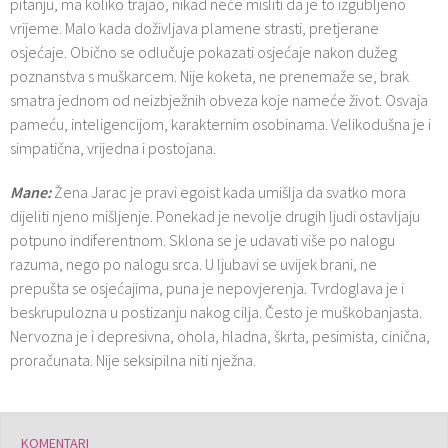
pitanju, ma koliko trajao, nikad neće misliti da je to izgubljeno
vrijeme. Malo kada doživljava plamene strasti, pretjerane
osjećaje. Obično se odlučuje pokazati osjećaje nakon dužeg
poznanstva s muškarcem. Nije koketa, ne prenemaže se, brak
smatra jednom od neizbježnih obveza koje nameće život. Osvaja
pameću, inteligencijom, karakternim osobinama. Velikodušna je i
simpatična, vrijedna i postojana.
Mane:
Žena Jarac je pravi egoist kada umišlja da svatko mora
dijeliti njeno mišljenje. Ponekad je nevolje drugih ljudi ostavljaju
potpuno indiferentnom. Sklona se je udavati više po nalogu
razuma, nego po nalogu srca. U ljubavi se uvijek brani, ne
prepušta se osjećajima, puna je nepovjerenja. Tvrdoglava je i
beskrupulozna u postizanju nakog cilja. Često je muškobanjasta.
Nervozna je i depresivna, ohola, hladna, škrta, pesimista, cinična,
proračunata. Nije seksipilna niti nježna.
KOMENTARI