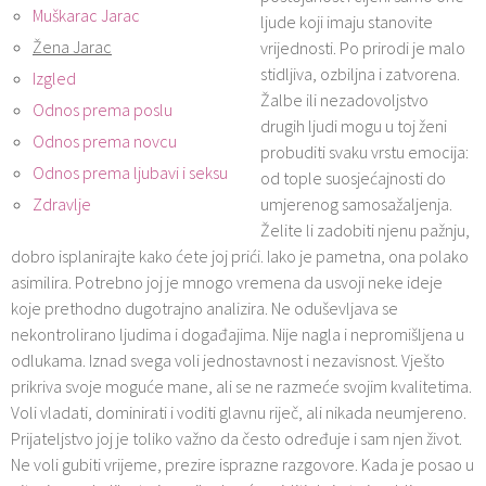
Muškarac Jarac
ljude koji imaju stanovite
Žena Jarac
vrijednosti. Po prirodi je malo
stidljiva, ozbiljna i zatvorena.
Izgled
Žalbe ili nezadovoljstvo
Odnos prema poslu
drugih ljudi mogu u toj ženi
Odnos prema novcu
probuditi svaku vrstu emocija:
Odnos prema ljubavi i seksu
od tople suosjećajnosti do
Zdravlje
umjerenog samosažaljenja.
Želite li zadobiti njenu pažnju,
dobro isplanirajte kako ćete joj prići. Iako je pametna, ona polako
asimilira. Potrebno joj je mnogo vremena da usvoji neke ideje
koje prethodno dugotrajno analizira. Ne oduševljava se
nekontrolirano ljudima i događajima. Nije nagla i nepromišljena u
odlukama. Iznad svega voli jednostavnost i nezavisnost. Vješto
prikriva svoje moguće mane, ali se ne razmeće svojim kvalitetima.
Voli vladati, dominirati i voditi glavnu riječ, ali nikada neumjereno.
Prijateljstvo joj je toliko važno da često određuje i sam njen život.
Ne voli gubiti vrijeme, prezire isprazne razgovore. Kada je posao u