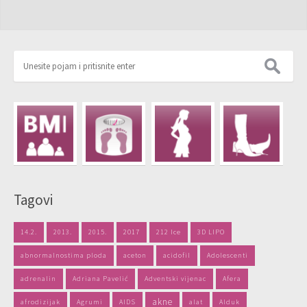
Tagovi
14.2.
2013.
2015.
2017
212 Ice
3D LIPO
abnormalnostima ploda
aceton
acidofil
Adolescenti
adrenalin
Adriana Pavelić
Adventski vijenac
Afera
akne
afrodizijak
Agrumi
AIDS
alat
Alduk