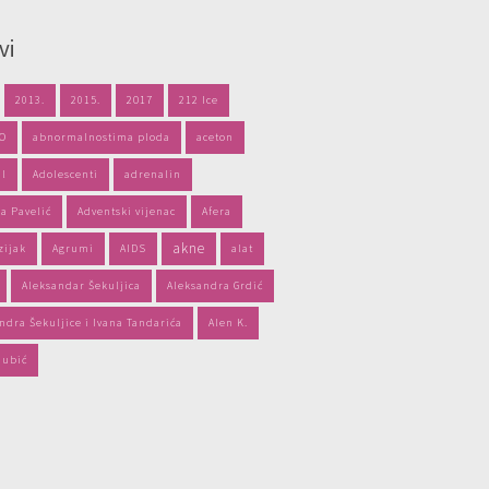
vi
2013.
2015.
2017
212 Ice
PO
abnormalnostima ploda
aceton
il
Adolescenti
adrenalin
a Pavelić
Adventski vijenac
Afera
akne
zijak
Agrumi
AIDS
alat
Aleksandar Šekuljica
Aleksandra Grdić
ndra Šekuljice i Ivana Tandarića
Alen K.
jubić