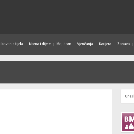
ikovanje tijela
Mama i dijete
Moj dom
Vjenčanja
Karijera
Zabava