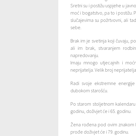
Sretni su i postižu uspjehe u javnom
moć i bogatstvo, pa to i postižu. 
slučajevima su požrtvovni, ali ta
sebe.
Brak im je svetinja koji čuvaju,
ali im brak, stvaranjem rodbi
napredovanju.
Imaju mnogo utjecajnih i moćnih
neprijatelja. Velik broj neprijate
Radi svoje ekstremne energije
dubokom starošću.
Po starom stoljetnom kalendaru
godinu, doživjet će i 65. godinu.
Žena rođena pod ovim znakom bolo
prođe doživjet će i 79. godinu.