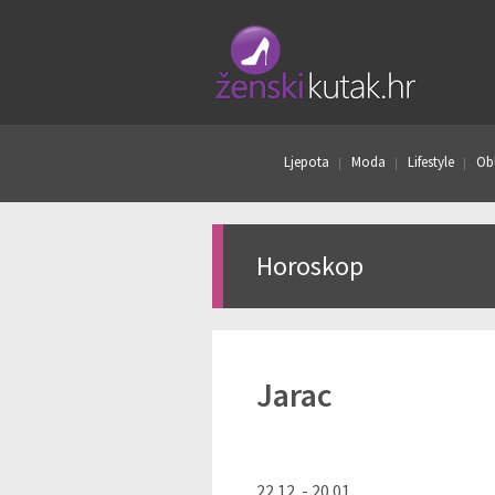
Ljepota
Moda
Lifestyle
Obl
Horoskop
Jarac
22.12. - 20.01