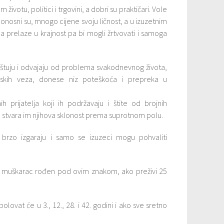
 životu, politici i trgovini, a dobri su praktičari. Vole
Ponosni su, mnogo cijene svoju ličnost, a u izuzetnim
da prelaze u krajnost pa bi mogli žrtvovati i samoga
 poštuju i odvajaju od problema svakodnevnog života,
nskih veza, donese niz poteškoća i prepreka u
 prijatelja koji ih podržavaju i štite od brojnih
lja stvara im njihova sklonost prema suprotnom polu.
 brzo izgaraju i samo se izuzeci mogu pohvaliti
 muškarac rođen pod ovim znakom, ako preživi 25
vat će u 3., 12., 28. i 42. godini i ako sve sretno