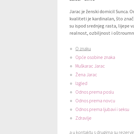
Jarac je ženski domicil Sunca. On
kvaliteti je kardinalan, što zna
su ispod srednjeg rasta, lijepe va
realnost, ozbiljnost i oštroumn
O znaku
Opće osobine znaka
Muškarac Jarac
Žena Jarac
Izgled
Odnos prema poslu
Odnos prema novcu
Odnos prema ljubavi i seksu
Zdravlje
a u kontaktu s drugima su rezerviran