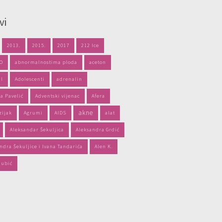
vi
2013.
2015.
2017
212 Ice
PO
abnormalnostima ploda
aceton
il
Adolescenti
adrenalin
a Pavelić
Adventski vijenac
Afera
akne
zijak
Agrumi
AIDS
alat
Aleksandar Šekuljica
Aleksandra Grdić
ndra Šekuljice i Ivana Tandarića
Alen K.
jubić