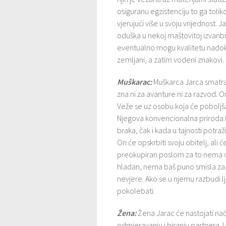
osiguranu egzistenciju to ga tolik
vjerujući više u svoju vrijednost. J
oduška u nekoj maštovitoj izvanbrač
eventualno mogu kvalitetu nadokn
zemljani, a zatim vodeni znakovi.
Muškarac:
Muškarca Jarca smatraj
zna ni za avanture ni za razvod. On
Veže se uz osobu koja će poboljšat
Njegova konvencionalna priroda i
braka, čak i kada u tajnosti potra
On će opskrbiti svoju obitelj, ali 
preokupiran poslom za to nema v
hladan, nema baš puno smisla za r
nevjere. Ako se u njemu razbudi lj
pokolebati.
Žena:
Žena Jarac će nastojati nać
odmjeravanju i biranju partnera. U 