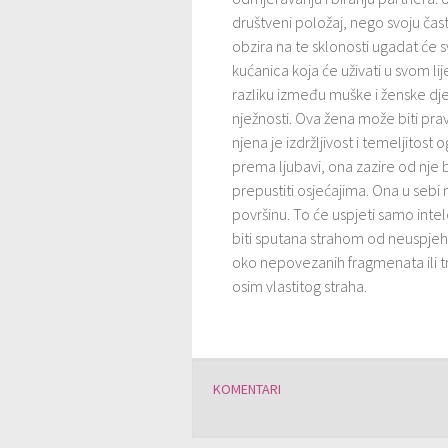
društveni položaj, nego svoju čast.
obzira na te sklonosti ugadat će
kućanica koja će uživati u svom
razliku između muške i ženske djec
nježnosti. Ova žena može biti prav
njena je izdržljivost i temeljito
prema ljubavi, ona zazire od nje b
prepustiti osjećajima. Ona u sebi 
površinu. To će uspjeti samo in
biti sputana strahom od neuspjeha
oko nepovezanih fragmenata ili tr
osim vlastitog straha.
KOMENTARI