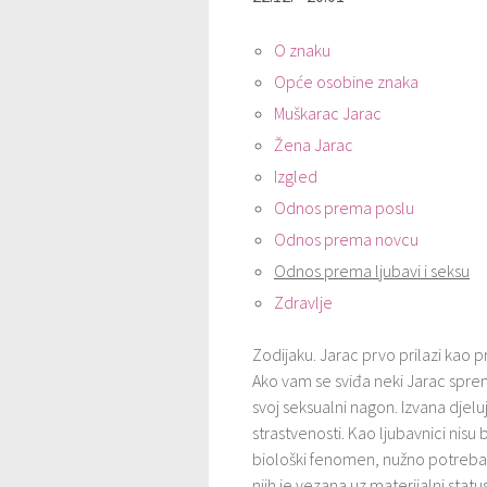
O znaku
Opće osobine znaka
Muškarac Jarac
Žena Jarac
Izgled
Odnos prema poslu
Odnos prema novcu
Odnos prema ljubavi i seksu
Zdravlje
Zodijaku. Jarac prvo prilazi kao pr
Ako vam se sviđa neki Jarac sprem
svoj seksualni nagon. Izvana djelu
strastvenosti. Kao ljubavnici nisu 
biološki fenomen, nužno potreba
njih je vezana uz materijalni stat