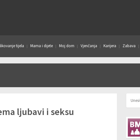
ikovanje tijela
Mama i dijete
Moj dom
Vjenčanja
Karijera
Zabava
ema ljubavi i seksu