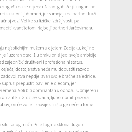
o pogađa da se osjeća užasno: gubi želji i nagon, ne
arci su skloni ljubomori, jer sumnjaju da partner traži
noj vezi. Velike su fizičke izdržljivosti, pa
aditi kvantitetom. Najbolji partneri Jarčevima su
u najsolidnijim mužem u cijelom Zodijaku, koji ne
 je i uzoran otac. 1 u braku on slijedi svoje ambicije.
i zajednički društveni i profesionalni status.
 osjećaj dostojanstva neće mu dopustiti razvod
ži zadovoljstva negdje izvan svoje bračne zajednice.
će supruzi prepustiti bavljenje djecom, jer
remena. Voli biti dominantan u odnosu. Odmjeren i
omantiku. Grozi se svađa, ljubomornih prizora i
ubav, on će voljeti zauvijek i ništa ge neće u tome
i situiranog muža. Prije toga je sklona dugom
pravilu će biti vjerna, čuvajući pri tome više svoj