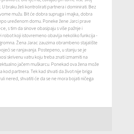
 U braku želi kontrolirati partnera i dominirati. Bez
 svome mužu. Bit će dobra supruga i majka, dobra
 lijepo uređenom domu. Poneke žene Jarci prave
e, s tim da sinove obasipaju s više pažnje i
i robot koji istovremeno obavlja nekoliko funkcija -
st ogromna. Žena Jarac zauzima obrambeno stajalište
ojeći se ranjavanja. Postepeno, u stanju se je
nosi skrivenu vatru koju treba znati izmamiti na
telektualno jačem muškarcu. Ponekad ova žena može
 kod partnera. Tek kad shvati da život nije briga
uli nered, shvatiti će da se ne mora bojati ničega