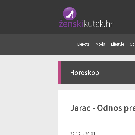
Ljepota
Moda
Lifestyle
Obl
Horoskop
Jarac - Odnos pr
22.12. - 20.01