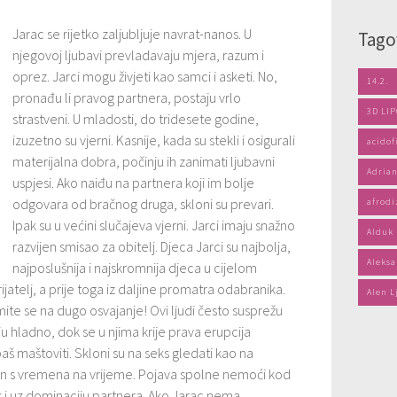
Jarac se rijetko zaljubljuje navrat-nanos. U
Tago
njegovoj ljubavi prevladavaju mjera, razum i
oprez. Jarci mogu živjeti kao samci i asketi. No,
14.2.
pronađu li pravog partnera, postaju vrlo
3D LI
strastveni. U mladosti, do tridesete godine,
izuzetno su vjerni. Kasnije, kada su stekli i osigurali
acidof
materijalna dobra, počinju ih zanimati ljubavni
Adrian
uspjesi. Ako naiđu na partnera koji im bolje
odgovara od bračnog druga, skloni su prevari.
afrodi
Ipak su u većini slučajeva vjerni. Jarci imaju snažno
Alduk
razvijen smisao za obitelj. Djeca Jarci su najbolja,
Aleksa
najposlušnija i najskromnija djeca u cijelom
ijatelj, a prije toga iz daljine promatra odabranika.
Alen L
ite se na dugo osvajanje! Ovi ljudi često susprežu
ju hladno, dok se u njima krije prava erupcija
baš maštoviti. Skloni su na seks gledati kao na
n s vremena na vrijeme. Pojava spolne nemoći kod
us i uz dominaciju partnera. Ako Jarac nema