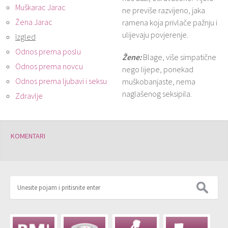
Muškarac Jarac
ne previše razvijeno, jaka
Žena Jarac
ramena koja privlače pažnju i
ulijevaju povjerenje.
Izgled
Odnos prema poslu
Žene:
Blage, više simpatične
Odnos prema novcu
nego lijepe, ponekad
Odnos prema ljubavi i seksu
muškobanjaste, nema
naglašenog seksipila.
Zdravlje
KOMENTARI