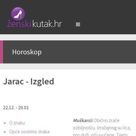
Horoskop
Jarac - Izgled
22.12. - 20.01
Muškarci:
Obično zrače
O znaku
ozbiljnošću. Izražajnog su lica,
Opće osobine znaka
nos duži, oči uvučene. Tijelo