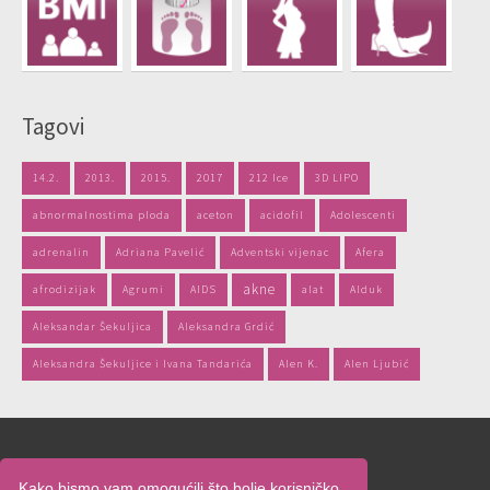
Tagovi
14.2.
2013.
2015.
2017
212 Ice
3D LIPO
abnormalnostima ploda
aceton
acidofil
Adolescenti
adrenalin
Adriana Pavelić
Adventski vijenac
Afera
akne
afrodizijak
Agrumi
AIDS
alat
Alduk
Aleksandar Šekuljica
Aleksandra Grdić
Aleksandra Šekuljice i Ivana Tandarića
Alen K.
Alen Ljubić
Naslovnica
Kako bismo vam omogućili što bolje korisničko