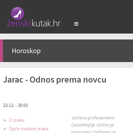
Horoskop
Jarac - Odnos prema novcu
22.12. - 20.01
Jarčevo profesionalno
O znaku
častohleplje obično je
Opće osobine znaka
povezano s težnjom za