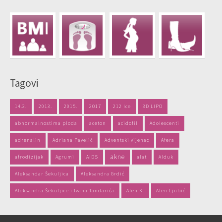
Tagovi
14.2.
2013.
2015.
2017
212 Ice
3D LIPO
abnormalnostima ploda
aceton
acidofil
Adolescenti
adrenalin
Adriana Pavelić
Adventski vijenac
Afera
akne
afrodizijak
Agrumi
AIDS
alat
Alduk
Aleksandar Šekuljica
Aleksandra Grdić
Aleksandra Šekuljice i Ivana Tandarića
Alen K.
Alen Ljubić