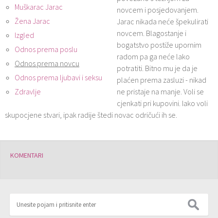
Muškarac Jarac
novcem i posjedovanjem.
Žena Jarac
Jarac nikada neće špekulirati
novcem. Blagostanje i
Izgled
bogatstvo postiže upornim
Odnos prema poslu
radom pa ga neće lako
Odnos prema novcu
potratiti. Bitno mu je da je
Odnos prema ljubavi i seksu
plaćen prema zasluzi - nikad
Zdravlje
ne pristaje na manje. Voli se
cjenkati pri kupovini. Iako voli
skupocjene stvari, ipak radije štedi novac odričući ih se.
KOMENTARI