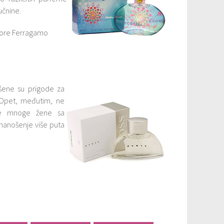
učnine.
atore Ferragamo
šene su prigode za
 Opet, međutim, ne
tne mnoge žene sa
 nanošenje više puta