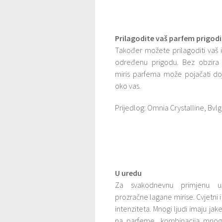
Prilagodite vaš parfem prigodi
Također možete prilagoditi vaš
određenu prigodu. Bez obzira š
miris parfema može pojačati do
oko vas.
Prijedlog: Omnia Crystalline, Bvlg
U uredu
Za svakodnevnu primjenu u
prozračne lagane mirise. Cvjetni i 
intenziteta. Mnogi ljudi imaju jake 
na parfeme, kombinacija mnogo