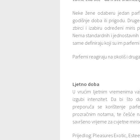
Neke žene odaberu jedan parfe
godišnje doba ili prigodu. Druge
zbirci i izabiru određeni miris
Nema standardnih i jednostavnih 
same definiraju koji su im parfem
Parfemi reagiraju na okoliš i dru
Ljetno doba
U vrućim ljetnim vremenima va
izgubi intenzitet. Da bi što d
preporuča se korištenje parf
prozračnim notama, te češće na
savršeno vrijeme za cvjetne mirise 
Prijedlog: Pleasures Exotic, Este