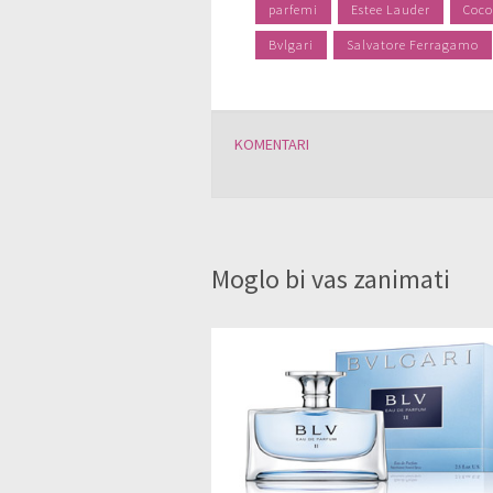
parfemi
Estee Lauder
Coco
Bvlgari
Salvatore Ferragamo
KOMENTARI
Moglo bi vas zanimati