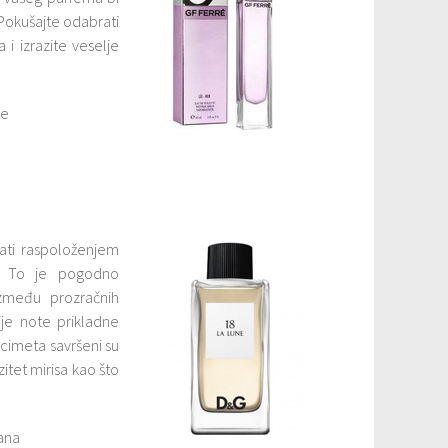
 Pokušajte odabrati
sa i izrazite veselje
re
ati raspoloženjem
i. To je pogodno
zmeđu prozračnih
ije note prikladne
 cimeta savršeni su
itet mirisa kao što
ana