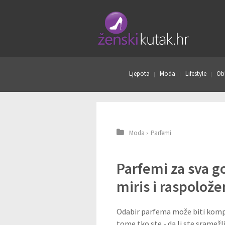
Ljepota
Moda
Lifestyle
Obl
Moda
›
Parfemi
Parfemi za sva g
miris i raspolože
Odabir parfema može biti kompl
tome tko ste - da li ste sramežlj