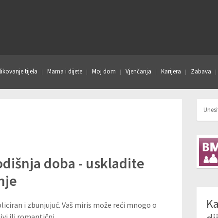
ikovanje tijela
Mama i dijete
Moj dom
Vjenčanja
Karijera
Zabava
odišnja doba - uskladite
nje
Ka
iciran i zbunjujuć. Vaš miris može reći mnogo o
ivi ili romantični.