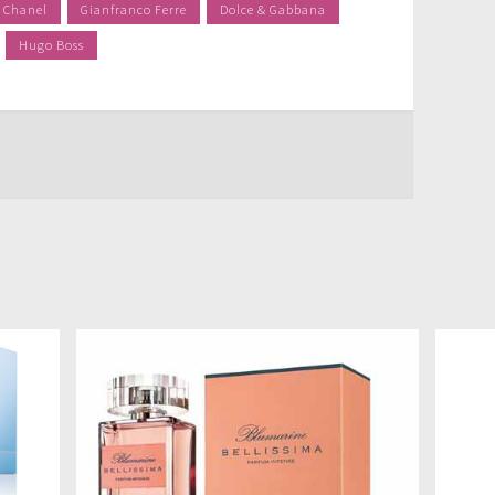
 Chanel
Gianfranco Ferre
Dolce & Gabbana
Hugo Boss