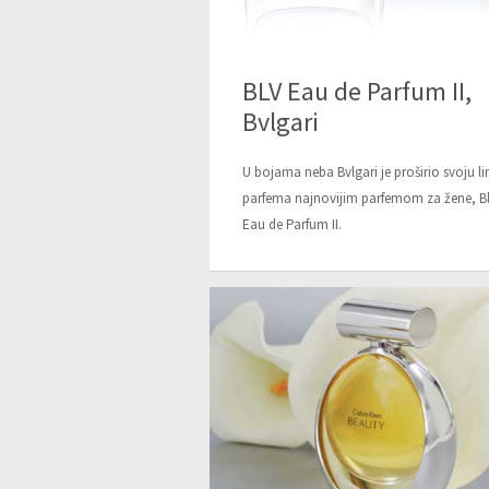
BLV Eau de Parfum II,
Bvlgari
U bojama neba Bvlgari je proširio svoju li
parfema najnovijim parfemom za žene, B
Eau de Parfum II.