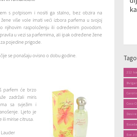
di
k
m s potpisom i nositi ga stalno, bez obzira na
 žene više vole imati veći izbora parfema u svojoj
 po njihovim raspoloženju ili određenim povodom.
pravila u vezi sa parfemima, ali ipak određene žene
i za pojedine prigode.
gačije se ponašaju ovisno o dobu godine.
Tago
212 Ic
Bvlgar
š parfem će brzo
Caroli
uže zadržali miris
ema sa svježim i
Coco C
nošenje. Ljeto je
Desir
ili mirise citrusa.
Escad
e Lauder
Eve Ji