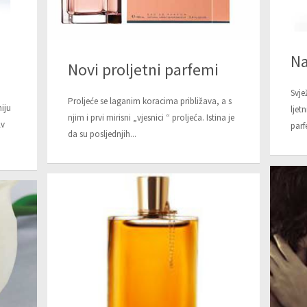
Na
Novi proljetni parfemi
Svje
Proljeće se laganim koracima približava, a s
niju
ljet
njim i prvi mirisni „vjesnici “ proljeća. Istina je
lv
parf
da su posljednjih...