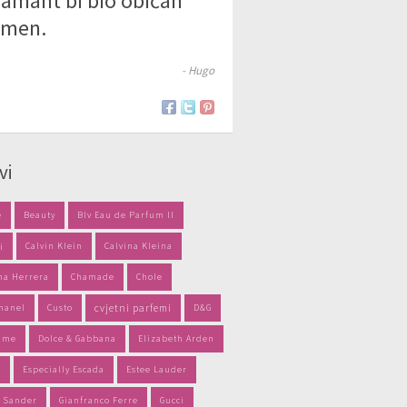
jamant bi bio običan
amen.
- Hugo
vi
e
Beauty
Blv Eau de Parfum II
i
Calvin Klein
Calvina Kleina
na Herrera
Chamade
Chole
hanel
Custo
cvjetni parfemi
D&G
e me
Dolce & Gabbana
Elizabeth Arden
a
Especially Escada
Estee Lauder
l Sander
Gianfranco Ferre
Gucci