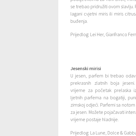
se trebao pridružiti ovom slavlju.
lagani cvjetni miris ili miris citru
buđenja.
Prijedlog: Lei Her, Gianfranco Fer
Jesenski mirisi
U jesen, parfem bi trebao odav
prekrasnih zlatnih boja jesen
vrijeme za početak prelaska i
ljetnih parfema na bogatiji, pun
zimskoj odjeći. Parfemi sa notom
za jesen. Možete pojačavati intenz
vrijeme postaje hladnije.
Prijedlog: La Lune, Dolce & Gabb