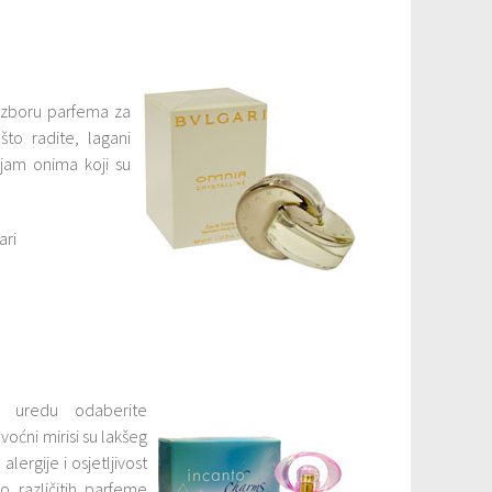
 izboru parfema za
to radite, lagani
jam onima koji su
ari
 uredu odaberite
voćni mirisi su lakšeg
alergije i osjetljivost
 različitih parfeme