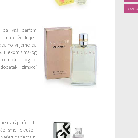
Guerl
je da vaš parfem
enima duže traje i
 idealno vrijeme da
e. Tijekom zimskog
 kao mošus, bogato
dodatak zimskoj
one i vaš parfem bi
eće smo okruženi
is vašeg parfema bi