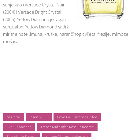
serije kao i Versace Crystal Noir
(2004) i Versace Bright Crystal
(2005). Yellow Diamond je lagan i
senzualan. Yellow Diamond sadrži
mirisne note limuna, kruške, narančinog cvijeta, frezije, mimoze i
mošusa.
parfemi
jesen 2011
Love Eau Intense Chloe
Eve Jil Sander
Tresor Midnight Rose Lancome
Especially Escada
Yellow Diamond Versace