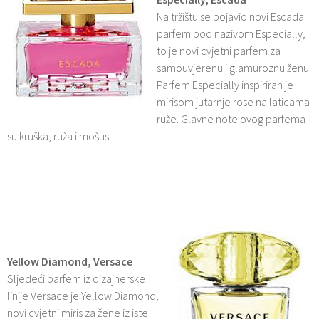
Na tržištu se pojavio novi Escada
parfem pod nazivom Especially,
to je novi cvjetni parfem za
samouvjerenu i glamuroznu ženu.
Parfem Especially inspiriran je
mirisom jutarnje rose na laticama
ruže. Glavne note ovog parfema
su kruška, ruža i mošus.
Yellow Diamond, Versace
Sljedeći parfem iz dizajnerske
linije Versace je Yellow Diamond,
novi cvjetni miris za žene iz iste