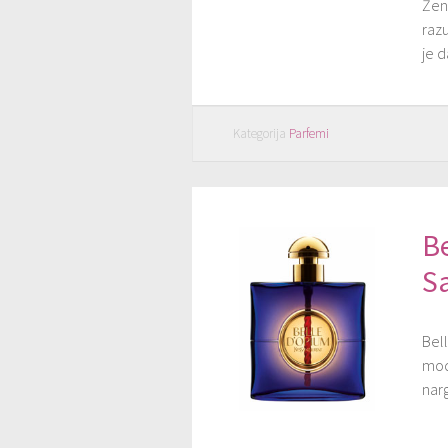
Žen
razu
je d
Kategorija
Parfemi
Be
Sa
Bell
mod
narg