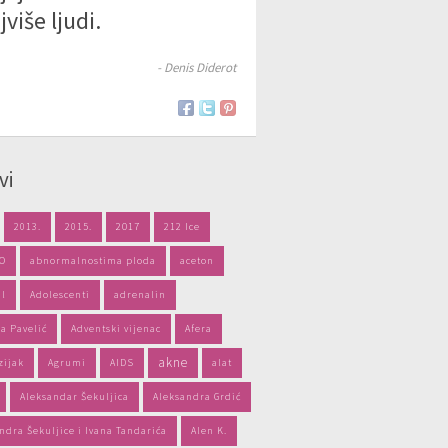
jviše ljudi.
- Denis Diderot
vi
2013.
2015.
2017
212 Ice
PO
abnormalnostima ploda
aceton
il
Adolescenti
adrenalin
a Pavelić
Adventski vijenac
Afera
akne
zijak
Agrumi
AIDS
alat
Aleksandar Šekuljica
Aleksandra Grdić
ndra Šekuljice i Ivana Tandarića
Alen K.