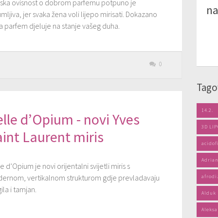
ska ovisnost o dobrom parfemu potpuno je
na
mljiva, jer svaka žena voli lijepo mirisati. Dokazano
a parfem djeluje na stanje vašeg duha.
0
Tago
14.2.
lle d’Opium - novi Yves
3D LI
int Laurent miris
acidof
Adrian
e d’Opium je novi orijentalni svijetli miris s
ernom, vertikalnom strukturom gdje prevladavaju
afrodi
ila i tamjan.
Alduk
Aleksa