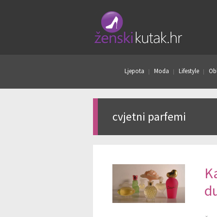
Ljepota
Moda
Lifestyle
Obl
cvjetni parfemi
Ka
d