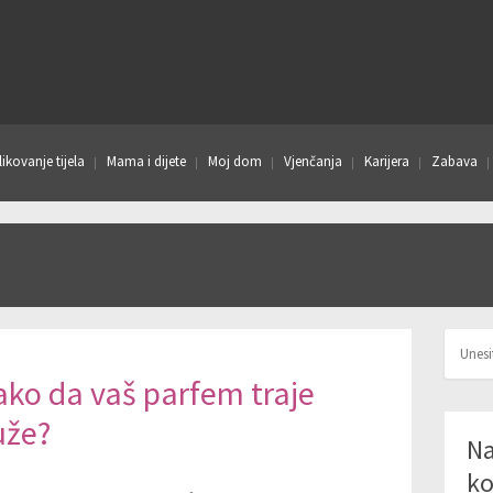
ikovanje tijela
Mama i dijete
Moj dom
Vjenčanja
Karijera
Zabava
ko da vaš parfem traje
uže?
Na
ko