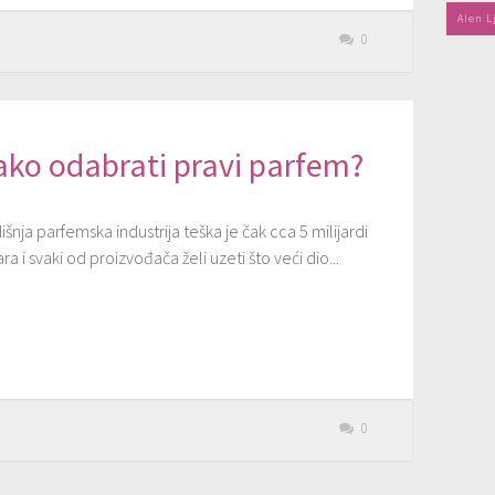
Alen L
0
ako odabrati pravi parfem?
šnja parfemska industrija teška je čak cca 5 milijardi
ra i svaki od proizvođača želi uzeti što veći dio...
0