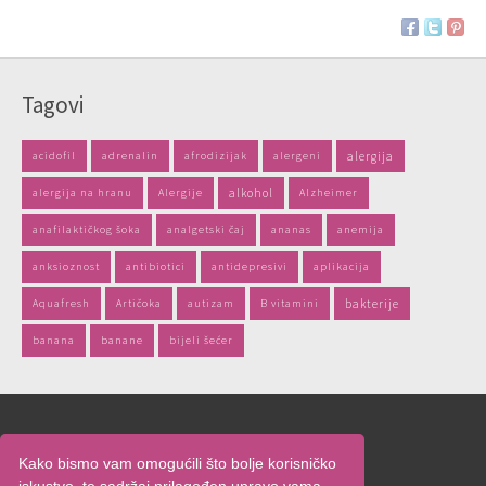
Tagovi
acidofil
adrenalin
afrodizijak
alergeni
alergija
alergija na hranu
Alergije
alkohol
Alzheimer
anafilaktičkog šoka
analgetski čaj
ananas
anemija
anksioznost
antibiotici
antidepresivi
aplikacija
Aquafresh
Artičoka
autizam
B vitamini
bakterije
banana
banane
bijeli šećer
Naslovnica
Kako bismo vam omogućili što bolje korisničko
O nama
iskustvo, te sadržaj prilagođen upravo vama