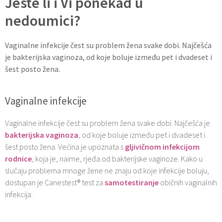
Jeste li i Vi ponekad u
nedoumici?
Vaginalne infekcije čest su problem žena svake dobi. Najčešća
je bakterijska vaginoza, od koje boluje između pet i dvadeset i
šest posto žena.
Vaginalne infekcije
Vaginalne infekcije čest su problem žena svake dobi. Najčešća je
bakterijska vaginoza
, od koje boluje između pet i dvadeset i
šest posto žena. Većina je upoznata s
gljivičnom infekcijom
rodnice
, koja je, naime, rjeđa od bakterijske vaginoze. Kako u
slučaju problema mnoge žene ne znaju od koje infekcije boluju,
dostupan je Canestest® test za
samotestiranje
običnih vaginalnih
infekcija.