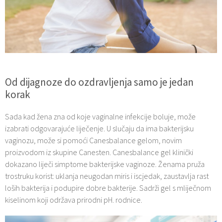
Od dijagnoze do ozdravljenja samo je jedan
korak
Sada kad žena zna od koje vaginalne infekcije boluje, može
izabrati odgovarajuće liječenje. U slučaju da ima bakterijsku
vaginozu, može si pomoći Canesbalance gelom, novim
proizvodom iz skupine Canesten. Canesbalance gel klinički
dokazano liječi simptome bakterijske vaginoze. Ženama pruža
trostruku korist: uklanja neugodan miris i iscjedak, zaustavlja rast
loših bakterija i podupire dobre bakterije. Sadrži gel s mliječnom
kiselinom koji održava prirodni pH. rodnice.