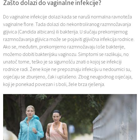
Zašto dolazi do vaginalne infekcije?
Do vaginalne infekcije dolazi kada se naruši normalna ravnoteža
vaginalne flore. Tada dolazi do nekontroliranog razmnožavanja
gljivica (Candida albicans) ili bakterija. U slučaju prekomjernog
razmnožavanja gljivica može se pojaviti gljivična infekcija rodnice.
Ako se, međutim, prekomjerno razmnožavaju loše bakterije,
možemo dobiti bakterijsku vaginozu. Simptomi se razlikuju, no
unatoč tome, teško je sa sigurnošću znati o kojoj se infekciji
rodnice radi. Žene koje ne prepoznaju infekciju u nedoumici su,
osjećaju se zbunjeno, čak i uplašeno. Zbog neugodnog osjećaja,
koji je ponekad povezan i s boli, žele brza rješenja.