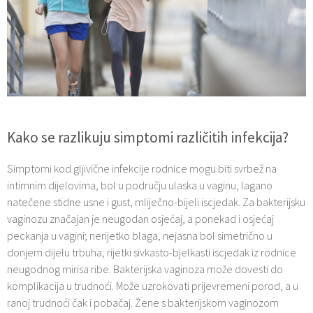
Kako se razlikuju simptomi različitih infekcija?
Simptomi kod gljivične infekcije rodnice mogu biti svrbež na
intimnim dijelovima, bol u području ulaska u vaginu, lagano
natečene stidne usne i gust, mliječno-bijeli iscjedak. Za bakterijsku
vaginozu značajan je neugodan osjećaj, a ponekad i osjećaj
peckanja u vagini; nerijetko blaga, nejasna bol simetrično u
donjem dijelu trbuha; rijetki sivkasto-bjelkasti iscjedak iz rodnice
neugodnog mirisa ribe. Bakterijska vaginoza može dovesti do
komplikacija u trudnoći. Može uzrokovati prijevremeni porod, a u
ranoj trudnoći čak i pobačaj. Žene s bakterijskom vaginozom