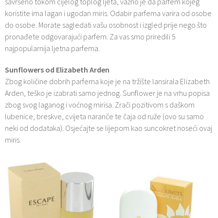
savršeno tokom cijelog toplog ljeta, važno je da parfem kojeg
koristite ima lagan i ugodan miris. Odabir parfema varira od osobe
do osobe. Morate sagledati vašu osobnost i izgled prije nego što
pronađete odgovarajući parfem. Za vas smo priredili 5
najpopularnija ljetna parfema.
Sunflowers od Elizabeth Arden
Zbog količine dobrih parfema koje je na tržište lansirala Elizabeth
Arden, teško je izabrati samo jednog. Sunflower je na vrhu popisa
zbog svog laganog i voćnog mirisa. Zrači pozitivom s daškom
lubenice, breskve, cvijeta naranče te čaja od ruže (ovo su samo
neki od dodataka). Osjećajte se lijepom kao suncokret noseći ovaj
miris.