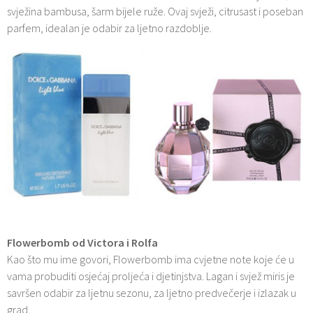
svježina bambusa, šarm bijele ruže. Ovaj svježi, citrusast i poseban
parfem, idealan je odabir za ljetno razdoblje.
Flowerbomb od Victora i Rolfa
Kao što mu ime govori, Flowerbomb ima cvjetne note koje će u
vama probuditi osjećaj proljeća i djetinjstva. Lagan i svjež miris je
savršen odabir za ljetnu sezonu, za ljetno predvečerje i izlazak u
grad.