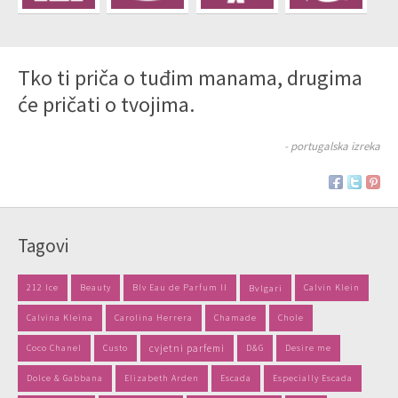
Tko ti priča o tuđim manama, drugima
će pričati o tvojima.
- portugalska izreka
Tagovi
212 Ice
Beauty
Blv Eau de Parfum II
Bvlgari
Calvin Klein
Calvina Kleina
Carolina Herrera
Chamade
Chole
Coco Chanel
Custo
cvjetni parfemi
D&G
Desire me
Dolce & Gabbana
Elizabeth Arden
Escada
Especially Escada