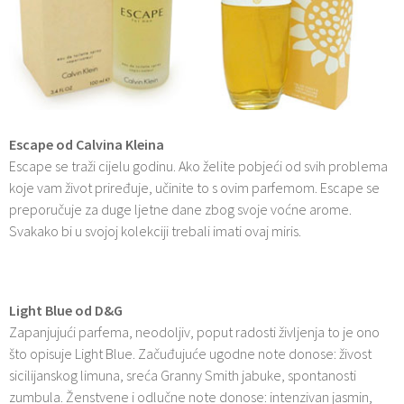
Escape od Calvina Kleina
Escape se traži cijelu godinu. Ako želite pobjeći od svih problema
koje vam život priređuje, učinite to s ovim parfemom. Escape se
preporučuje za duge ljetne dane zbog svoje voćne arome.
Svakako bi u svojoj kolekciji trebali imati ovaj miris.
Light Blue od D&G
Zapanjujući parfema, neodoljiv, poput radosti življenja to je ono
što opisuje Light Blue. Začuđujuće ugodne note donose: živost
sicilijanskog limuna, sreća Granny Smith jabuke, spontanosti
zumbula. Ženstvene i odlučne note donose: intenzivan jasmin,