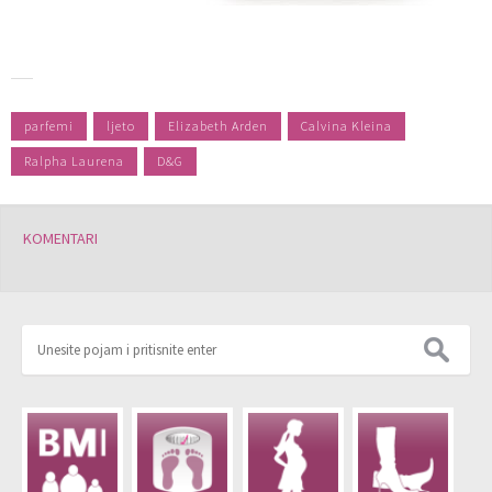
parfemi
ljeto
Elizabeth Arden
Calvina Kleina
Ralpha Laurena
D&G
KOMENTARI