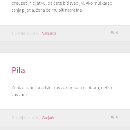
preuzeti inicijativu, da ćete biti svadljivi. Ako muškarac
sanja pijetla, žena će mu biti nesretna.
0
Objavljeno u sekciji
Sanjarica
Pila
Znak da vam predstoji raskid s nekom osobom; netko
vas vara.
0
Objavljeno u sekciji
Sanjarica