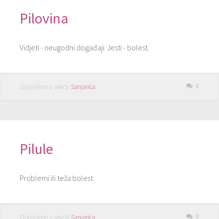
Pilovina
Vidjeti - neugodni događaji. Jesti - bolest.
0
Objavljeno u sekciji
Sanjarica
Pilule
Problemi ili teža bolest.
0
Objavljeno u sekciji
Sanjarica