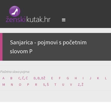
Sanjarica - pojmovi s početnim
slovom P
Početno slovo pojma:
A
B
C, Č, Ć
D, Đ, DŽ
E
F
G
H
I
J
K
L
M
N
O
P
R
S, Š
T
U
V
Z, Ž