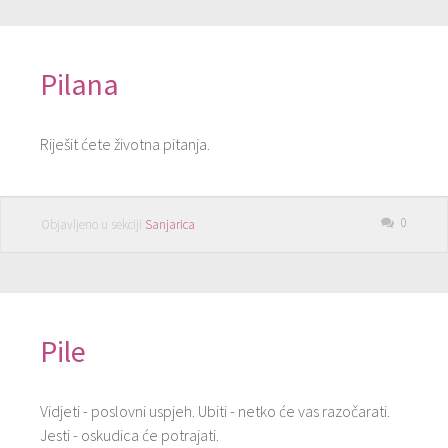
Pilana
Riješit ćete životna pitanja.
0
Objavljeno u sekciji
Sanjarica
Pile
Vidjeti - poslovni uspjeh. Ubiti - netko će vas razočarati.
Jesti - oskudica će potrajati.