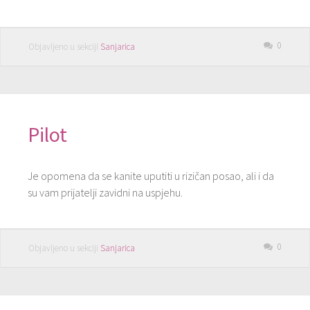
0
Objavljeno u sekciji
Sanjarica
Pilot
Je opomena da se kanite uputiti u rizičan posao, ali i da
su vam prijatelji zavidni na uspjehu.
0
Objavljeno u sekciji
Sanjarica