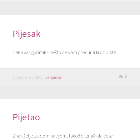
Pijesak
Čeka vas gubitak - nešto će vam procuriti kroz prste.
0
Objavljeno u sekciji
Sanjarica
Pijetao
Znak želje za dominacijom; također znači da ćete