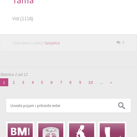
Tama
Vidi {1118}.
0
Objavljeno u sekciji
Sanjarica
Stranica 1 od 12
1
2
3
4
5
6
7
8
9
10
...
»