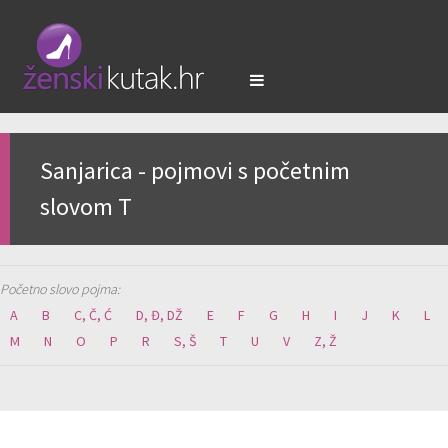
Sanjarica - pojmovi s početnim
slovom T
Početno slovo pojma:
A
B
C, Č, Ć
D, Đ, DŽ
E
F
G
H
I
J
K
L
M
N
O
P
R
S, Š
T
U
V
Z, Ž