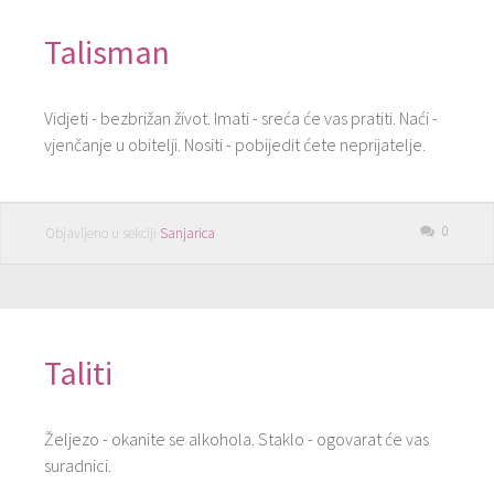
Talisman
Vidjeti - bezbrižan život. Imati - sreća će vas pratiti. Naći -
vjenčanje u obitelji. Nositi - pobijedit ćete neprijatelje.
0
Objavljeno u sekciji
Sanjarica
Taliti
Željezo - okanite se alkohola. Staklo - ogovarat će vas
suradnici.