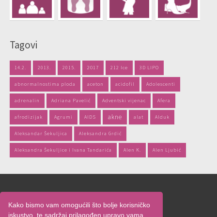
Tagovi
14.2.
2013.
2015.
2017
212 Ice
3D LIPO
abnormalnostima ploda
aceton
acidofil
Adolescenti
adrenalin
Adriana Pavelić
Adventski vijenac
Afera
akne
afrodizijak
Agrumi
AIDS
alat
Alduk
Aleksandar Šekuljica
Aleksandra Grdić
Aleksandra Šekuljice i Ivana Tandarića
Alen K.
Alen Ljubić
Naslovnica
Kako bismo vam omogućili što bolje korisničko
O nama
iskustvo, te sadržaj prilagođen upravo vama