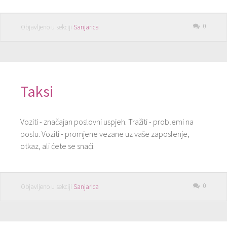
0
Objavljeno u sekciji
Sanjarica
Taksi
Voziti - značajan poslovni uspjeh. Tražiti - problemi na
poslu. Voziti - promjene vezane uz vaše zaposlenje,
otkaz, ali ćete se snaći.
0
Objavljeno u sekciji
Sanjarica