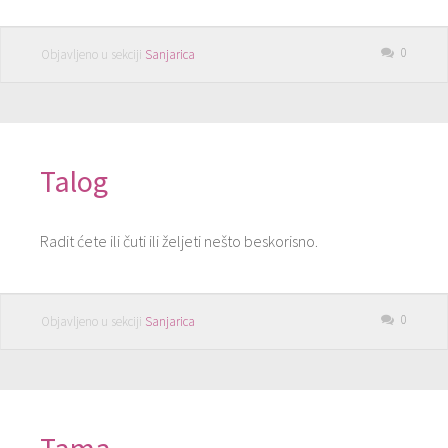
0
Objavljeno u sekciji
Sanjarica
Talog
Radit ćete ili čuti ili željeti nešto beskorisno.
0
Objavljeno u sekciji
Sanjarica