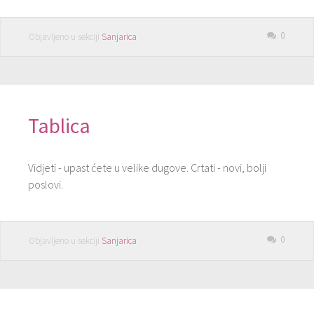
0
Objavljeno u sekciji
Sanjarica
Tablica
Vidjeti - upast ćete u velike dugove. Crtati - novi, bolji
poslovi.
0
Objavljeno u sekciji
Sanjarica