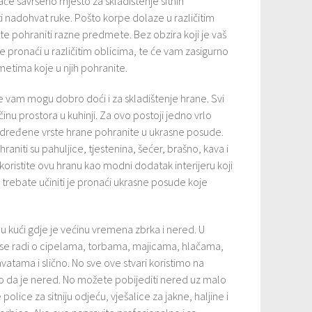
ače savršeno mjesto za skladištenje sitnih
ti nadohvat ruke. Pošto korpe dolaze u različitim
ete pohraniti razne predmete. Bez obzira koji je vaš
 pronaći u različitim oblicima, te će vam zasigurno
etima koje u njih pohranite.
ce vam mogu dobro doći i za skladištenje hrane. Svi
inu prostora u kuhinji. Za ovo postoji jedno vrlo
 određene vrste hrane pohranite u ukrasne posude.
niti su pahuljice, tjestenina, šećer, brašno, kava i
skoristite ovu hranu kao modni dodatak interijeru koji
 trebate učiniti je pronaći ukrasne posude koje
u kući gdje je većinu vremena zbrka i nered. U
 se radi o cipelama, torbama, majicama, hlačama,
vatama i slično. No sve ove stvari koristimo na
do da je nered. No možete pobijediti nered uz malo
police za sitniju odjeću, vješalice za jakne, haljine i