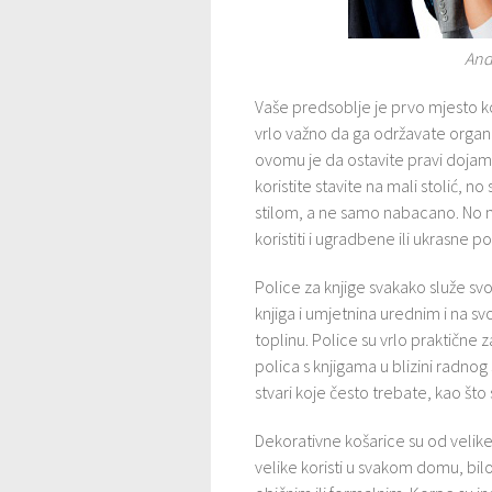
And
Vaše predsoblje je prvo mjesto ko
vrlo važno da ga održavate organ
ovomu je da ostavite pravi dojam
koristite stavite na mali stolić, 
stilom, a ne samo nabacano. No n
koristiti i ugradbene ili ukrasne 
Police za knjige svakako služe svo
knjiga i umjetnina urednim i na s
toplinu. Police su vrlo praktične z
polica s knjigama u blizini radnog 
stvari koje često trebate, kao što s
Dekorativne košarice su od veli
velike koristi u svakom domu, bi