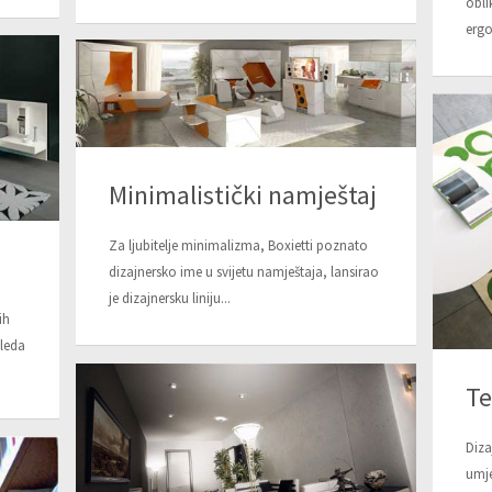
obli
erg
Minimalistički namještaj
Za ljubitelje minimalizma, Boxietti poznato
e
dizajnersko ime u svijetu namještaja, lansirao
je dizajnersku liniju...
ih
gleda
Te
Diza
umje