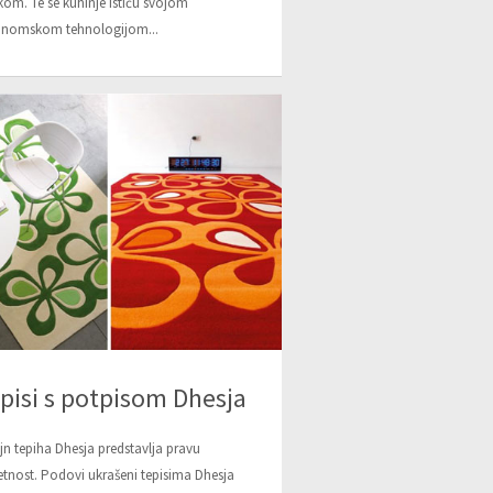
kom. Te se kuhinje ističu svojom
onomskom tehnologijom...
pisi s potpisom Dhesja
jn tepiha Dhesja predstavlja pravu
tnost. Podovi ukrašeni tepisima Dhesja