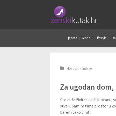
Ljepota
Moda
Lifestyle
Obl
Moj dom
›
Interijeri
Za ugodan dom, v
Što duže živite u kući ili stanu, 
stvari. Samim time prostor u koje
barem tako činiti.