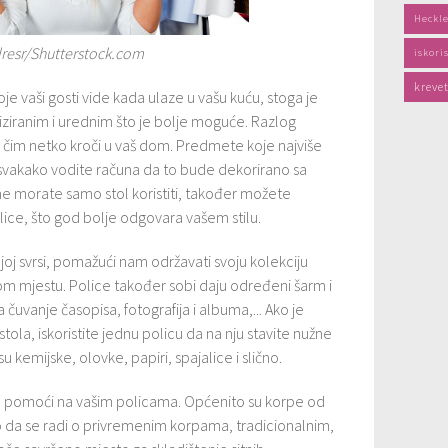
Heckle
resr/Shutterstock.com
iskori
kreve
je vaši gosti vide kada ulaze u vašu kuću, stoga je
iziranim i urednim što je bolje moguće. Razlog
 čim netko kroči u vaš dom. Predmete koje najviše
no svakako vodite računa da to bude dekorirano sa
e morate samo stol koristiti, također možete
police, što god bolje odgovara vašem stilu.
joj svrsi, pomažući nam održavati svoju kolekciju
vom mjestu. Police također sobi daju određeni šarm i
a čuvanje časopisa, fotografija i albuma,... Ako je
stola, iskoristite jednu policu da na nju stavite nužne
u kemijske, olovke, papiri, spajalice i slično.
ke pomoći na vašim policama. Općenito su korpe od
lo da se radi o privremenim korpama, tradicionalnim,