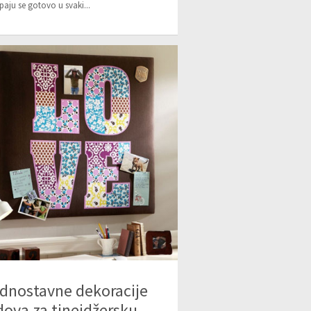
paju se gotovo u svaki...
dnostavne dekoracije
dova za tinejdžersku