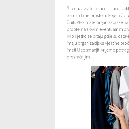
Što duže živite u kući ili stanu, ve
Samim time prostor u kojem živite 
činiti. Ako imate organizacijske na
problema s ovim eventualnim pro
vrlo rijetko se pitaju gdje su ostavi
imaju organizacijske vještine proči
imati ili će smanjiti vrijeme potra
prozračnijim.