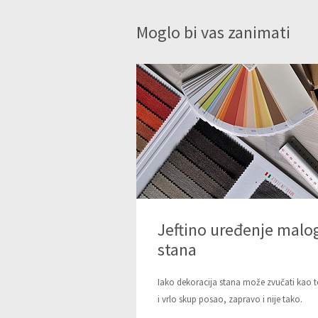
Moglo bi vas zanimati
Jeftino uređenje malo
stana
Iako dekoracija stana može zvučati kao 
i vrlo skup posao, zapravo i nije tako.