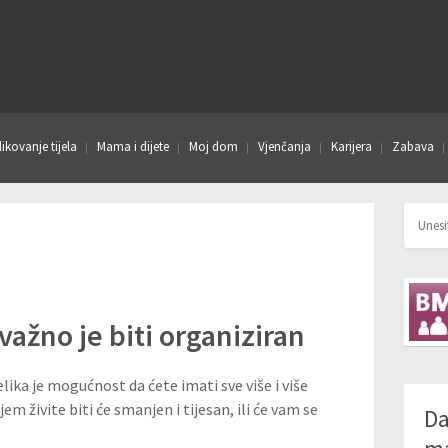
ikovanje tijela
Mama i dijete
Moj dom
Vjenčanja
Karijera
Zabava
ažno je biti organiziran
velika je mogućnost da ćete imati sve više i više
m živite biti će smanjen i tijesan, ili će vam se
Da