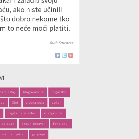
kar i zaradili svoju
aću, ako niste učinili
što dobro nekome tko
m to neće moći platiti.
- Ruth Smeltzer
vi
 namještaj
blagovaonica
bogatstvo
ida
Clei
crvena boja
dekor
a
digitalna svjetlost
dječja soba
i boravak
dnevniboravak
Feng shui
stički namještaj
grijanje