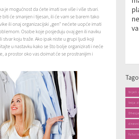
ma
pl
lika je mogućnost da ćete imati sve više i više stvari.
biti će smanjen i tijesan, ili će vam se barem tako
ne
vike ili onaj organizacijski „gen“ nećete uopće imati
va
blemom. Osobe koje posjeduju ovaj gen ili naviku
li stvar koju traže. Ako ipak niste u grupi ljudi koji
tajte u nastavku kako se što bolje organizirati i neće
ge, a prostor oko vas doimat će se prostranijim i
Tago
bijeli
boja z
Dhesj
dnevn
futuri