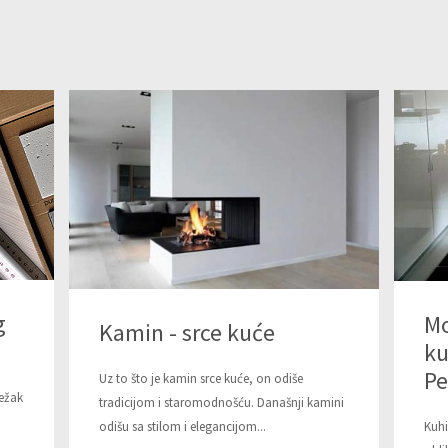
g
Mo
Kamin - srce kuće
ku
Pe
Uz to što je kamin srce kuće, on odiše
težak
tradicijom i staromodnošću. Današnji kamini
odišu sa stilom i elegancijom...
Kuhi