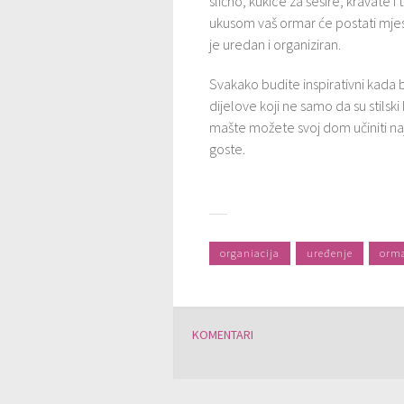
slično, kukice za šešire, kravate i
ukusom vaš ormar će postati mjesto
je uredan i organiziran.
Svakako budite inspirativni kada b
dijelove koji ne samo da su stilski 
mašte možete svoj dom učiniti naj
goste.
organiacija
uređenje
orma
KOMENTARI