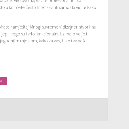
 torbice. Ako ovo napravite profesionalno i sa
 u koji ćete često htjet zaviriti samo da vidite kako
irate namještaj. Mnogi suvremeni dizajneri stvorili su
lijepi, nego su i vrlo funkcionalni. Uz malo volje i
ugodnijim mjestom, kako za vas, tako i za vaše
ri