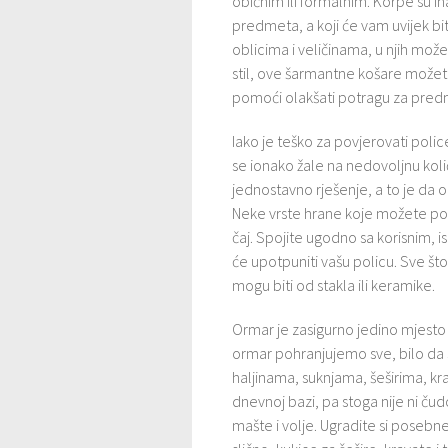
običnim ili formalnim. Korpe su in
predmeta, a koji će vam uvijek bi
oblicima i veličinama, u njih mož
stil, ove šarmantne košare možete
pomoći olakšati potragu za predm
Iako je teško za povjerovati poli
se ionako žale na nedovoljnu količ
jednostavno rješenje, a to je da
Neke vrste hrane koje možete pohra
čaj. Spojite ugodno sa korisnim, i
će upotpuniti vašu policu. Sve što
mogu biti od stakla ili keramike.
Ormar je zasigurno jedino mjesto 
ormar pohranjujemo sve, bilo da
haljinama, suknjama, šeširima, kra
dnevnoj bazi, pa stoga nije ni ču
mašte i volje. Ugradite si posebne 