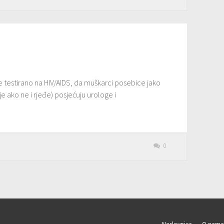
e testirano na HIV/AIDS, da muškarci posebice jako
e ako ne i rjeđe) posjećuju urologe i
0