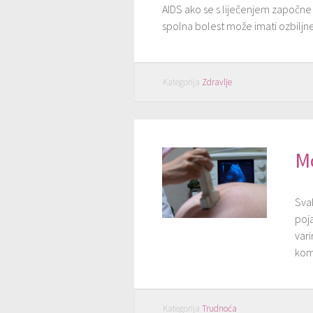
AIDS ako se s liječenjem započne 
spolna bolest može imati ozbiljne
Kategorija
Zdravlje
M
Sva
poja
vari
kom
Kategorija
Trudnoća