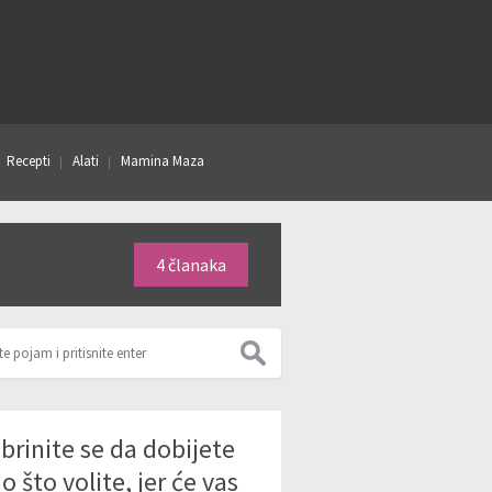
Recepti
Alati
Mamina Maza
4 članaka
brinite se da dobijete
o što volite, jer će vas