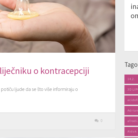
in
on
Tago
liječniku o kontracepciji
14.2.
 potiču ljude da se što više informiraju o
3D LI
acidof
Adrian
0
afrodi
Alduk