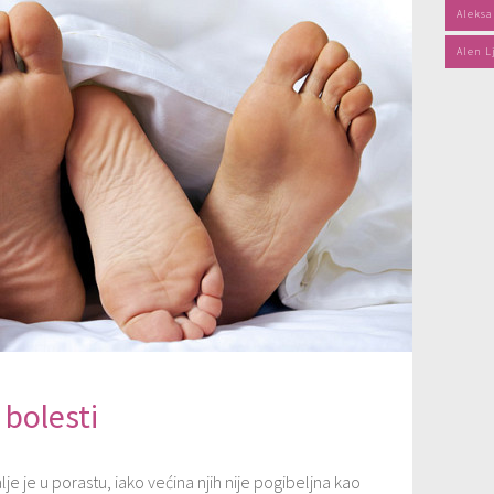
Aleksa
Alen L
 bolesti
lje je u porastu, iako većina njih nije pogibeljna kao