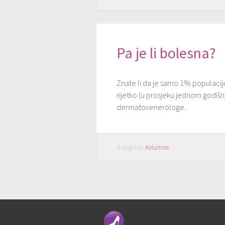
Pa je li bolesna?
Znate li da je samo 1% populacij
rijetko (u prosjeku jednom godišnj
dermatovenerologe.
Kategorija
Kolumne