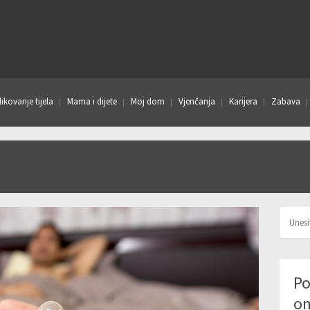
ikovanje tijela
Mama i dijete
Moj dom
Vjenčanja
Karijera
Zabava
Po
on