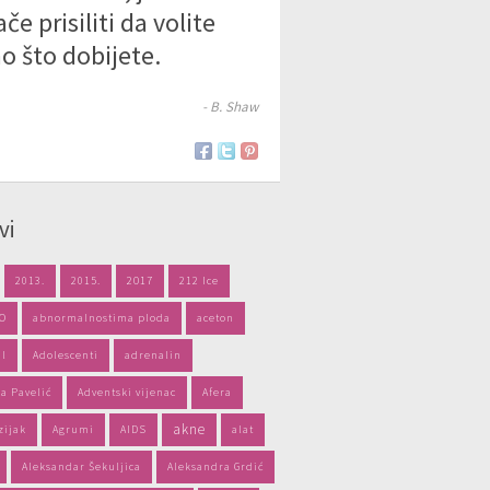
ače prisiliti da volite
o što dobijete.
- B. Shaw
vi
2013.
2015.
2017
212 Ice
PO
abnormalnostima ploda
aceton
il
Adolescenti
adrenalin
a Pavelić
Adventski vijenac
Afera
akne
zijak
Agrumi
AIDS
alat
Aleksandar Šekuljica
Aleksandra Grdić