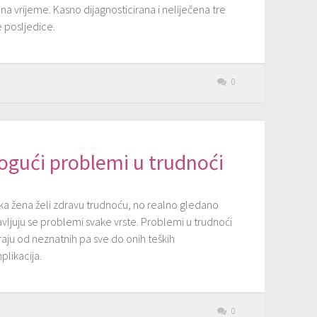
na vrijeme. Kasno dijagnosticirana i neliječena tre
 posljedice.
0
ogući problemi u trudnoći
ka žena želi zdravu trudnoću, no realno gledano
vljuju se problemi svake vrste. Problemi u trudnoći
raju od neznatnih pa sve do onih teških
plikacija.
0