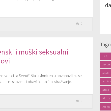
da
0
Tago
nski i muški seksualni
14.2.
novi
3D LI
acidof
stvenici sa Sveučilišta u Montrealu pozabavili su se
ualnim snovima i obavili detaljno istraživanje...
Adrian
afrodi
Alduk
0
Aleksa