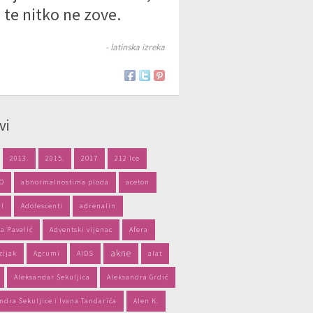
 te nitko ne zove.
- latinska izreka
vi
2013.
2015.
2017
212 Ice
PO
abnormalnostima ploda
aceton
il
Adolescenti
adrenalin
a Pavelić
Adventski vijenac
Afera
akne
zijak
Agrumi
AIDS
alat
Aleksandar Šekuljica
Aleksandra Grdić
ndra Šekuljice i Ivana Tandarića
Alen K.