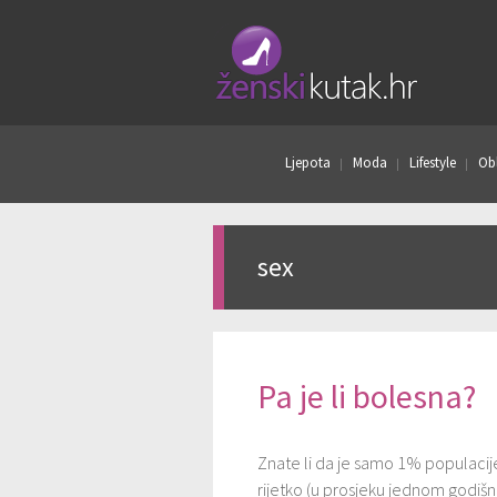
Ljepota
Moda
Lifestyle
Obl
sex
Pa je li bolesna?
Znate li da je samo 1% populacij
rijetko (u prosjeku jednom godišnj