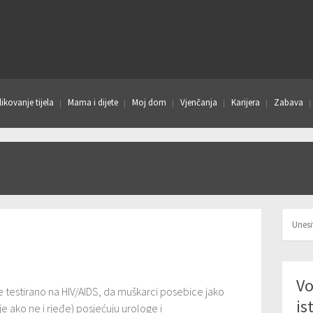
ikovanje tijela
Mama i dijete
Moj dom
Vjenčanja
Karijera
Zabava
Vo
e testirano na HIV/AIDS, da muškarci posebice jako
is
e ako ne i rjeđe) posjećuju urologe i