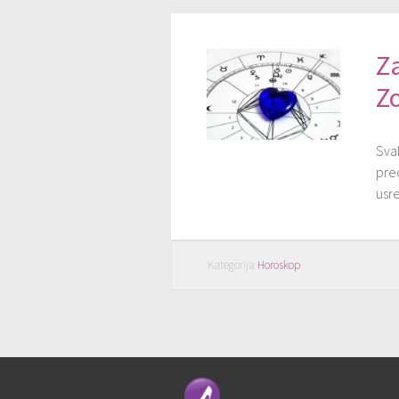
Z
Z
Sva
pre
usre
Kategorija
Horoskop