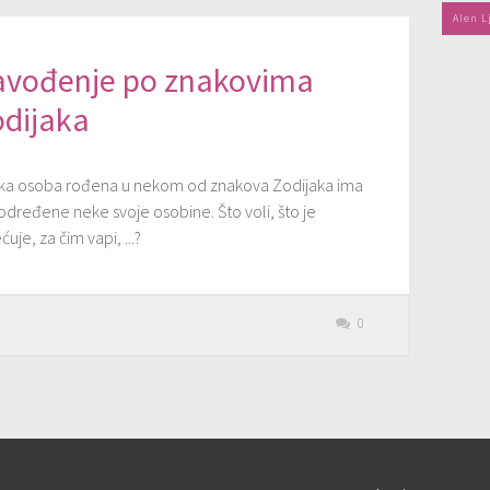
Alen L
avođenje po znakovima
odijaka
ka osoba rođena u nekom od znakova Zodijaka ima
određene neke svoje osobine. Što voli, što je
ćuje, za čim vapi, ...?
0