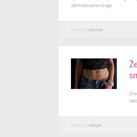
dermatovenerologe.
Kategorija
Kolumne
Že
s
Znan
seks
Kategorija
Lifestyle