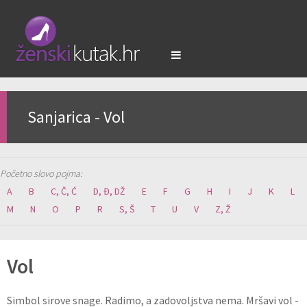
Sanjarica - Vol
Početno slovo pojma:
A
B
C, Č, Ć
D, Đ, DŽ
E
F
G
H
I
J
K
L
M
N
O
P
R
S, Š
T
U
V
Z, Ž
Vol
Simbol sirove snage. Radimo, a zadovoljstva nema. Mršavi vol -