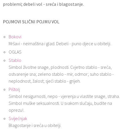
problemi; debeli vol - sreća i blagostanje.
POJMOVI SLIČNI POJMU VOL
Bokovi
Mršavi - neimaština i glad. Debeli - puno djece u obitelji.
OGLAS
Stablo
Simbol životne snage, plodnosti. Cvjetno stablo - sreća,
ostvarenje sna; zeleno stablo - mir, odmor; suho stablo -
neplodnost, žalost; sjeći stablo - grijeh.
Pištolj
Simbol nesigurnosti, nepo - vjerenja u vlastite snage, straha.
Simbol muške seksualnosti. U svakom slučaju, budite na
oprezu!.
Svijećnjak
Blagostanje i sreća u obitelji.