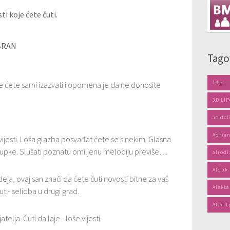
ti koje ćete čuti.
BRAN
Tago
14.2.
e ćete sami izazvati i opomena je da ne donosite
3D LI
acidof
Adrian
vijesti. Loša glazba posvađat ćete se s nekim. Glasna
pke. Slušati poznatu omiljenu melodiju previše…
afrodi
Alduk
ideja, ovaj san znači da ćete čuti novosti bitne za vaš
Aleksa
put - selidba u drugi grad.
Alen L
atelja. Čuti da laje - loše vijesti.