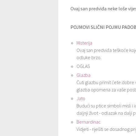
Ovaj san predviđa neke loše vijes
POJMOVI SLIČNI POJMU PADO
Misterija
Ovaj san predviđa teškoće koj
odluke brzo.
OGLAS
Glazba
Čuti glazbu primit ćete dobre 
glazba opomena za vaše postu
Jato
Budući su ptice simboli misli i 
daljnji život - odlazak na dalji 
Bernardinac
Vidjeti - riješiti se dosadnog prij