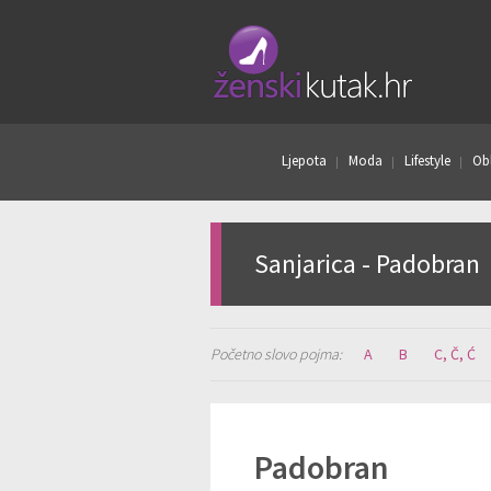
Ljepota
Moda
Lifestyle
Obl
Sanjarica - Padobran
Početno slovo pojma:
A
B
C, Č, Ć
Padobran