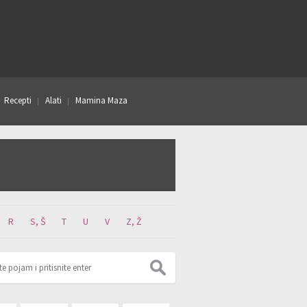
Recepti
Alati
Mamina Maza
R
S, Š
T
U
V
Z, Ž