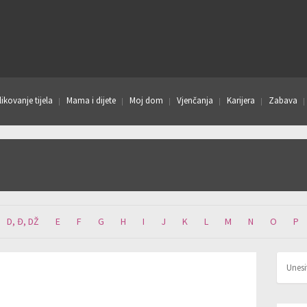
ikovanje tijela
Mama i dijete
Moj dom
Vjenčanja
Karijera
Zabava
D, Đ, DŽ
E
F
G
H
I
J
K
L
M
N
O
P