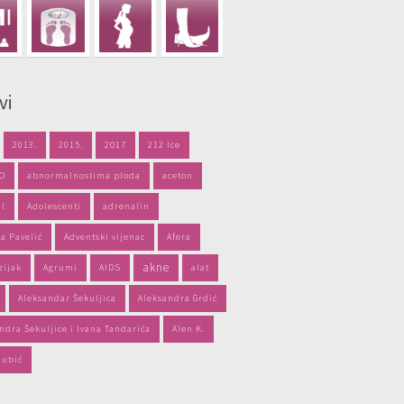
vi
2013.
2015.
2017
212 Ice
PO
abnormalnostima ploda
aceton
il
Adolescenti
adrenalin
a Pavelić
Adventski vijenac
Afera
akne
zijak
Agrumi
AIDS
alat
Aleksandar Šekuljica
Aleksandra Grdić
ndra Šekuljice i Ivana Tandarića
Alen K.
jubić