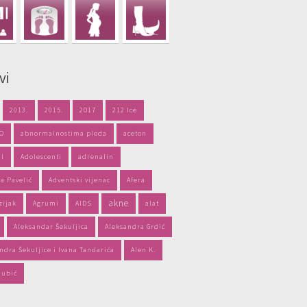
vi
2013.
2015.
2017
212 Ice
PO
abnormalnostima ploda
aceton
il
Adolescenti
adrenalin
a Pavelić
Adventski vijenac
Afera
akne
zijak
Agrumi
AIDS
alat
Aleksandar Šekuljica
Aleksandra Grdić
ndra Šekuljice i Ivana Tandarića
Alen K.
jubić