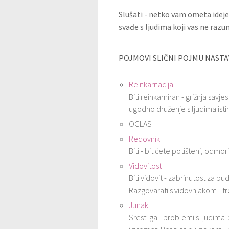
Slušati - netko vam ometa ideje
svađe s ljudima koji vas ne razum
POJMOVI SLIČNI POJMU NASTA
Reinkarnacija
Biti reinkarniran - grižnja savje
ugodno druženje s ljudima istih
OGLAS
Redovnik
Biti - bit ćete potišteni, odmor
Vidovitost
Biti vidovit - zabrinutost za b
Razgovarati s vidovnjakom - tr
Junak
Sresti ga - problemi s ljudima