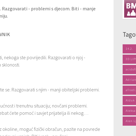
. Razgovarati - problemi s djecom. Biti - manje
iju.
Tago
VNIK
14.2.
sti, nekoga ste povrijedili. Razgovarati o njoj -
3D LI
 sklonosti.
acidof
Adrian
ite se. Razgovarati s njim - manji obiteljski problemi.
afrodi
Alduk
udućnost i trenutnu situaciju; novčani problemi.
Aleksa
ebat ćete pomoć i savjet prijatelja ili nekog…
Alen L
 iz okoline, moguć fizički obračun, pazite na povrede