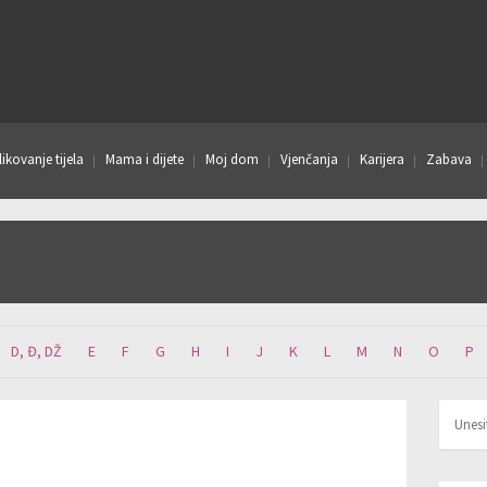
ikovanje tijela
Mama i dijete
Moj dom
Vjenčanja
Karijera
Zabava
D, Đ, DŽ
E
F
G
H
I
J
K
L
M
N
O
P