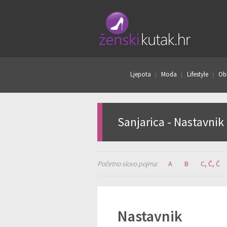
Ljepota
Moda
Lifestyle
Obl
Sanjarica - Nastavnik
Početno slovo pojma:
A
B
C, Č, Ć
Nastavnik