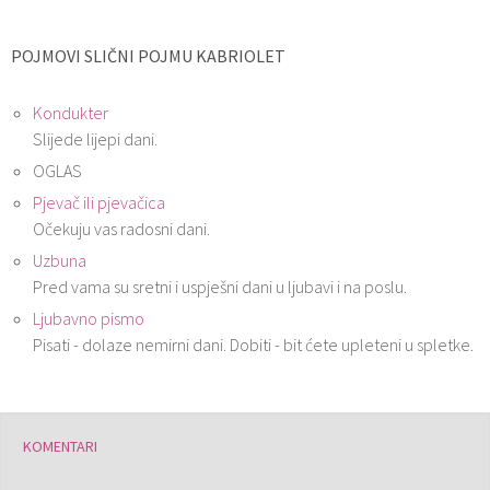
POJMOVI SLIČNI POJMU KABRIOLET
Kondukter
Slijede lijepi dani.
OGLAS
Pjevač ili pjevačica
Očekuju vas radosni dani.
Uzbuna
Pred vama su sretni i uspješni dani u ljubavi i na poslu.
Ljubavno pismo
Pisati - dolaze nemirni dani. Dobiti - bit ćete upleteni u spletke.
KOMENTARI