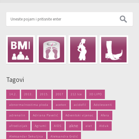
Tagovi
14.2.
2013.
2015.
2017
212 Ice
3D LIPO
abnormalnostima ploda
aceton
acidofil
Adolescenti
adrenalin
Adriana Pavelić
Adventski vijenac
Afera
akne
afrodizijak
Agrumi
AIDS
alat
Alduk
Aleksandar Šekuljica
Aleksandra Grdić