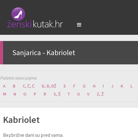
Sanjarica - Kabriolet
Početno slovo pojma:
A
B
C, Č, Ć
D, Đ, DŽ
E
F
G
H
I
J
K
L
M
N
O
P
R
S, Š
T
U
V
Z, Ž
Kabriolet
Bezbrižne dani su pred vama.