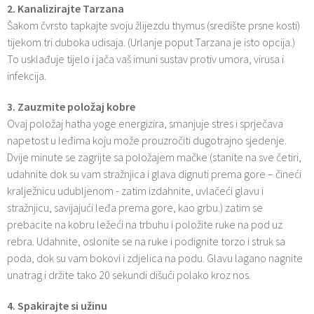
2. Kanalizirajte Tarzana
Šakom čvrsto tapkajte svoju žlijezdu thymus (središte prsne kosti)
tijekom tri duboka udisaja. (Urlanje poput Tarzana je isto opcija.)
To usklađuje tijelo i jača vaš imuni sustav protiv umora, virusa i
infekcija.
3. Zauzmite položaj kobre
Ovaj položaj hatha yoge energizira, smanjuje stres i sprječava
napetost u leđima koju može prouzročiti dugotrajno sjedenje.
Dvije minute se zagrijte sa položajem mačke (stanite na sve četiri,
udahnite dok su vam stražnjica i glava dignuti prema gore – čineći
kralježnicu udubljenom - zatim izdahnite, uvlačeći glavu i
stražnjicu, savijajući leđa prema gore, kao grbu.) zatim se
prebacite na kobru ležeći na trbuhu i položite ruke na pod uz
rebra. Udahnite, oslonite se na ruke i podignite torzo i struk sa
poda, dok su vam bokovi i zdjelica na podu. Glavu lagano nagnite
unatrag i držite tako 20 sekundi dišući polako kroz nos.
4. Spakirajte si užinu