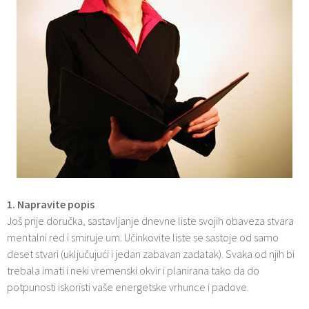
1. Napravite popis
Još prije doručka, sastavljanje dnevne liste svojih obaveza stvara
mentalni red i smiruje um. Učinkovite liste se sastoje od samo
deset stvari (uključujući i jedan zabavan zadatak). Svaka od njih bi
trebala imati i neki vremenski okvir i planirana tako da do
potpunosti iskoristi vaše energetske vrhunce i padove.