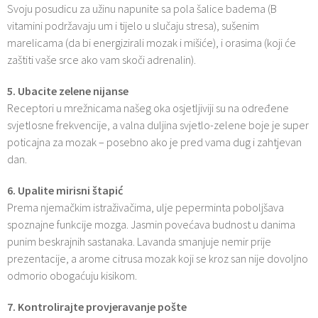
Svoju posudicu za užinu napunite sa pola šalice badema (B
vitamini podržavaju um i tijelo u slučaju stresa), sušenim
marelicama (da bi energizirali mozak i mišiće), i orasima (koji će
zaštiti vaše srce ako vam skoči adrenalin).
5. Ubacite zelene nijanse
Receptori u mrežnicama našeg oka osjetljiviji su na određene
svjetlosne frekvencije, a valna duljina svjetlo-zelene boje je super
poticajna za mozak – posebno ako je pred vama dug i zahtjevan
dan.
6. Upalite mirisni štapić
Prema njemačkim istraživačima, ulje peperminta poboljšava
spoznajne funkcije mozga. Jasmin povećava budnost u danima
punim beskrajnih sastanaka. Lavanda smanjuje nemir prije
prezentacije, a arome citrusa mozak koji se kroz san nije dovoljno
odmorio obogaćuju kisikom.
7. Kontrolirajte provjeravanje pošte