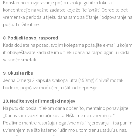
Konstantno provjeravanje pošta uzrok je gubitka fokusa i
koncentracije na važne zadatke koje želite izvršiti. Odredite pet
vremenska perioda u tijeku dana samo za čitanje i odgovaranje na
poštu. I držite ih se.
8. Podijelite svoj raspored
Kada dođete na posao, svojim kolegama pošaljite e-mail u kojem
ih obavještavate kada ste im u tijeku dana na raspolaganju i kada
vas neće smetati.
9. Okusite ribu
Jedna Omega 3 kapsula svakoga jutra (450mg) čini vaš mozak
budnim, pojačava moć učenja i štiti od depresije.
10. Nađite svoj afirmacijski napjev
Na putu do posla i tijekom dana općenito, mentalno ponavljajte
„Danas sam izuzetno učinkovita. Ništa me ne uznemiruje.“
Pozitivne mantre raspršuju negativne misli i vjerovanja – i sa punim
uvjerenjem sve što kažemo i učinimo u tom trenu usađuju u nas.