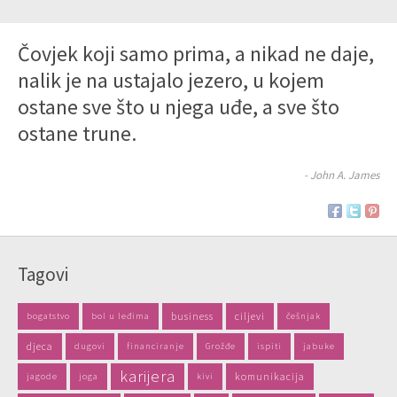
Čovjek koji samo prima, a nikad ne daje,
nalik je na ustajalo jezero, u kojem
ostane sve što u njega uđe, a sve što
ostane trune.
- John A. James
Tagovi
business
ciljevi
bogatstvo
bol u leđima
češnjak
djeca
dugovi
financiranje
Grožđe
ispiti
jabuke
karijera
komunikacija
jagode
joga
kivi