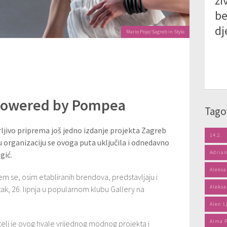
ži
b
dj
Mario Poje/Sagreb in Style
 powered by Pompea
Tago
rljivo priprema još jedno izdanje projekta Zagreb
14.2.
 organizaciju se ovoga puta uključila i odnedavno
Adrian
gić.
Aleksa
m se, osim etabliranih brendova, predstavljaju i
Aleksa
tak, 26. lipnja u popularnom klubu Gallery na
Alen L
Alma 
elj je ovog hvale vrijednog modnog projekta i