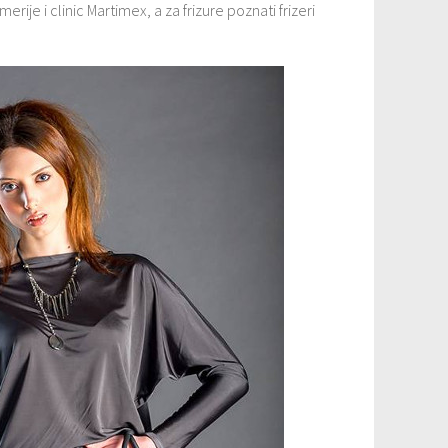
rije i clinic Martimex, a za frizure poznati frizeri