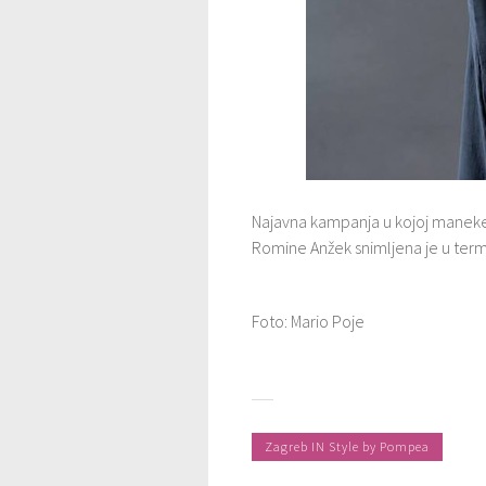
Najavna kampanja u kojoj maneke
Romine Anžek snimljena je u terma
Foto: Mario Poje
Zagreb IN Style by Pompea