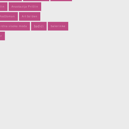
lin
Anastazija Prišlin
 Kodžoman
Art Go'den
ardna visoka moda
badići
balerinke
er