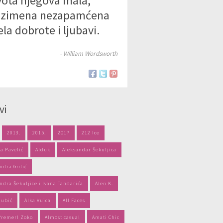
vota njegova mala,
ezimena nezapamćena
ela dobrote i ljubavi.
- William Wordsworth
vi
2013.
2015.
2017
212 Ice
a Pavelić
Alduk
Aleksandar Šekuljica
ndra Grdić
ndra Šekuljice i Ivana Tandarića
Alen K.
jubić
Alka Vuica
All Faces
Premerl Zoko
Almost casual
Amati Chic