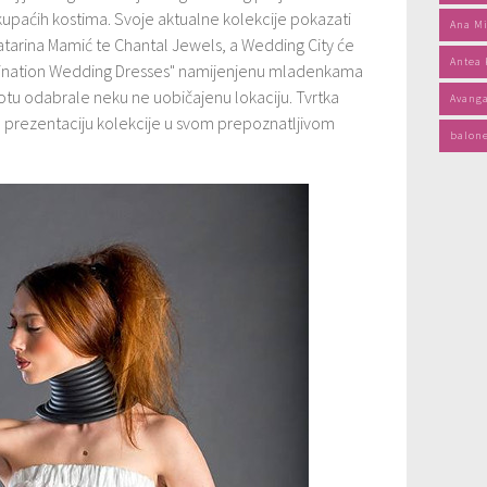
 kupaćih kostima. Svoje aktualne kolekcije pokazati
Ana Mi
atarina Mamić te Chantal Jewels, a Wedding City će
Antea
estination Wedding Dresses" namijenjenu mladenkama
životu odabrale neku ne uobičajenu lokaciju. Tvrtka
Avang
 prezentaciju kolekcije u svom prepoznatljivom
balon