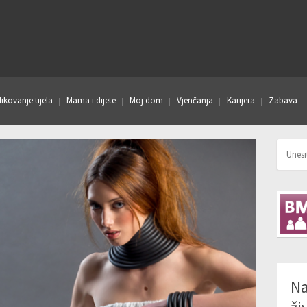
ikovanje tijela
Mama i dijete
Moj dom
Vjenčanja
Karijera
Zabava
Na