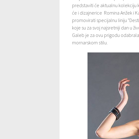
predstaviti će aktualnu kolekciju
će i dizajnerice Romina Anžek i K
promovirati specijalnu liniju "D
koje su za svoj najsretniji dan u 
Galeb je za ovu prigodu odabrala
mornarskom stilu.