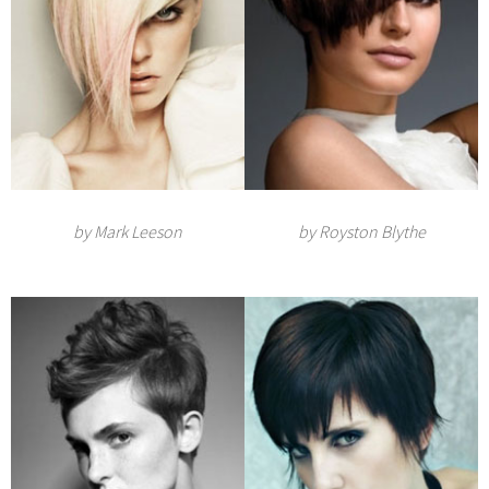
by Mark Leeson
by Royston Blythe