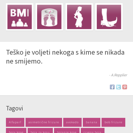
Teško je voljeti nekoga s kime se nikada
ne smijemo.
- A.Repplier
Tagovi
Alfaparf
asimetrične frizure
avokado
banana
bob frizure
boja kose
boja za kosu
bojanje kose
crvena boja