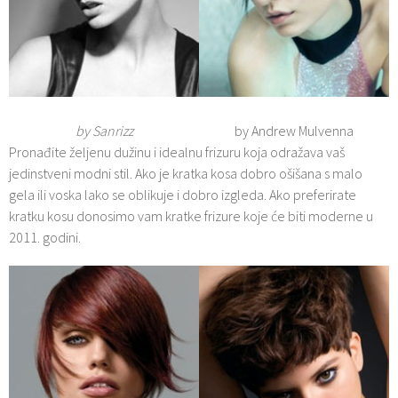
by Sanrizz
by Andrew Mulvenna
Pronađite željenu dužinu i idealnu frizuru koja odražava vaš
jedinstveni modni stil. Ako je kratka kosa dobro ošišana s malo
gela ili voska lako se oblikuje i dobro izgleda. Ako preferirate
kratku kosu donosimo vam kratke frizure koje će biti moderne u
2011. godini.