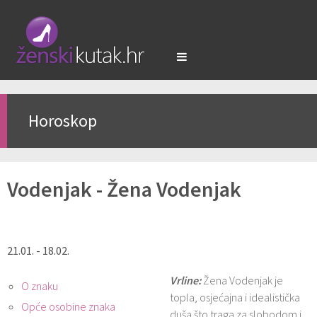
Horoskop
Vodenjak - Žena Vodenjak
21.01. - 18.02.
Vrline:
Žena Vodenjak je
O znaku
topla, osjećajna i idealistička
Opće osobine znaka
duša što traga za slobodom i