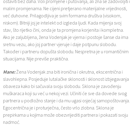
ostaviti bez daha. Voli promjene i putovanja, ali zna se zadovoljiti i
malim promjenama. Ne cijeni pretjerano materijalne vrijednosti,
već duhovne. Prilagodljiva je svim formama društva (visokom,
niskom). Bitniji joj je intelekt od izgleda ljudi. Kada mijenja svoj
stav, što rijetko čini, onda je ta promjena korjenita i kompletna.
Ako je zaljubljena, žena Vodenjak je vjerna i postoje šanse da ima
sretnu vezu, ako joj partner vjeruje i daje potpunu slobodu.
Također i partneru dopušta slobodu. Nespretna je u romantičnim
situacijama. Nije previše praktična.
Mane:
Žena Vodenjak zna biti ironična i okrutna, ekscentrična i
slavohlepna. Posjeduje lutalačke sklonosti i sklonost izbjegavanja
obaveza kako bi sačuvala svoju slobodu. Sklona je zavođenju
muškaraca koji su već u nekoj vezi. Učiniti će sve da dovede svog
partnera u podložno stanje i da mu ugasi osjećaj samopoštovanja.
Egocentrična je i proturječna, često vrlo zlobna. Sklona je
prepirkama u kojima može obezvrijediti partnera i pokazati svoju
nadmoć.