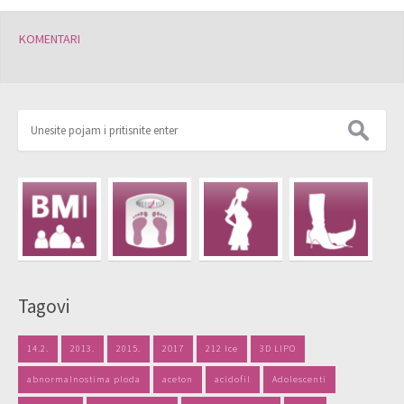
KOMENTARI
Tagovi
14.2.
2013.
2015.
2017
212 Ice
3D LIPO
abnormalnostima ploda
aceton
acidofil
Adolescenti