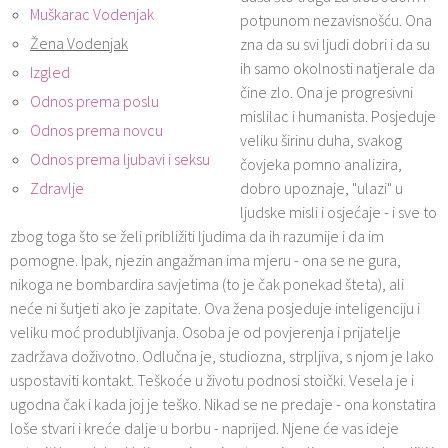
Muškarac Vodenjak
potpunom nezavisnošću. Ona
Žena Vodenjak
zna da su svi ljudi dobri i da su
ih samo okolnosti natjerale da
Izgled
čine zlo. Ona je progresivni
Odnos prema poslu
mislilac i humanista. Posjeduje
Odnos prema novcu
veliku širinu duha, svakog
Odnos prema ljubavi i seksu
čovjeka pomno analizira,
Zdravlje
dobro upoznaje, "ulazi" u
ljudske misli i osjećaje - i sve to
zbog toga što se želi približiti ljudima da ih razumije i da im
pomogne. Ipak, njezin angažman ima mjeru - ona se ne gura,
nikoga ne bombardira savjetima (to je čak ponekad šteta), ali
neće ni šutjeti ako je zapitate. Ova žena posjeduje inteligenciju i
veliku moć produbljivanja. Osoba je od povjerenja i prijatelje
zadržava doživotno. Odlučna je, studiozna, strpljiva, s njom je lako
uspostaviti kontakt. Teškoće u životu podnosi stoički. Vesela je i
ugodna čak i kada joj je teško. Nikad se ne predaje - ona konstatira
loše stvari i kreće dalje u borbu - naprijed. Njene će vas ideje