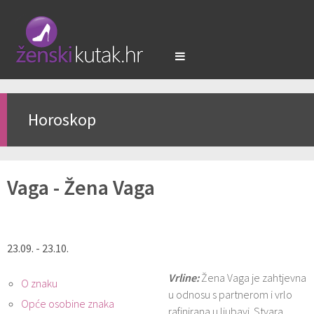
Horoskop
Vaga - Žena Vaga
23.09. - 23.10.
Vrline:
Žena Vaga je zahtjevna
O znaku
u odnosu s partnerom i vrlo
Opće osobine znaka
rafinirana u ljubavi. Stvara