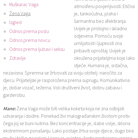
Muškarac Vaga
atmosferu povjerljivosti. Etična
Žena Vaga
je, tankoćutna, plaha i
šarmantna bez afektiranja.
Izgled
Uvijek je pristojno i skladno
Odnos prema poslu
odjevena. Pomoću svoje
Odnos prema novcu
umiljatosti i ljupkosti zna
Odnos prema ljubavi i seksu
pribaviti oproštaj. Uvijek je
Zdravlje
okružena prijateljima koje lako
stječe. Humana je, srdačna,
nezavisna. Spremna se žrtvovati za svoju obitelj -naročito za
djecu. Prijateljski je raspoložena prema suprugu. Komunikativna
je, dobar vozač, ležerna. Voli društveni život, dobru zabavu i
garderobu.
Mane:
Žena Vaga može biti velika koketa koja ne zna odbijati
udvaranja i dodire. Ponekad živi malograđanskim životom protiv
čega joj se buni nutrina. Bez koncentracije je, slabe volje, sklona
ekstremnom ponašanju. Lako postaje žrtva svoje djece, dugo bira