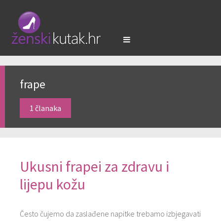
frape
1 članaka
Ukusni frapei za zdravu i
lijepu kožu
Često čujemo da zaslađene napitke trebamo izbjegavati