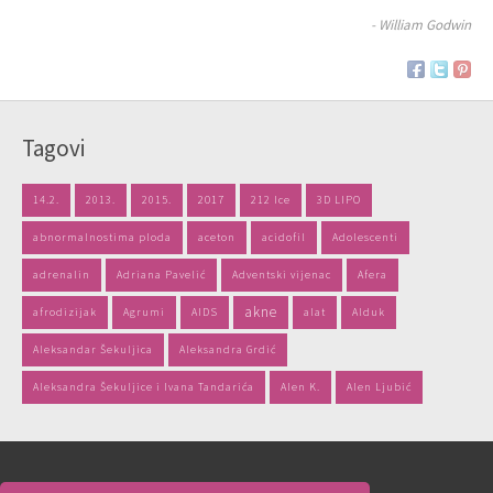
- William Godwin
Tagovi
14.2.
2013.
2015.
2017
212 Ice
3D LIPO
abnormalnostima ploda
aceton
acidofil
Adolescenti
adrenalin
Adriana Pavelić
Adventski vijenac
Afera
akne
afrodizijak
Agrumi
AIDS
alat
Alduk
Aleksandar Šekuljica
Aleksandra Grdić
Aleksandra Šekuljice i Ivana Tandarića
Alen K.
Alen Ljubić