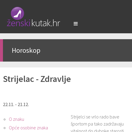
Horoskop
Strijelac - Zdravlje
22.11. - 21.12.
Strijelci se vrlo rado bave
O znaku
športom pa tako zadržavaju
Opće osobine znaka
vitalnost do duboke starosti.