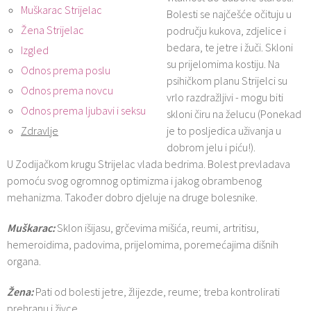
Muškarac Strijelac
Bolesti se najčešće očituju u
Žena Strijelac
području kukova, zdjelice i
bedara, te jetre i žuči. Skloni
Izgled
su prijelomima kostiju. Na
Odnos prema poslu
psihičkom planu Strijelci su
Odnos prema novcu
vrlo razdražljivi - mogu biti
Odnos prema ljubavi i seksu
skloni čiru na želucu (Ponekad
Zdravlje
je to posljedica uživanja u
dobrom jelu i piću!).
U Zodijačkom krugu Strijelac vlada bedrima. Bolest prevladava
pomoću svog ogromnog optimizma i jakog obrambenog
mehanizma. Također dobro djeluje na druge bolesnike.
Muškarac:
Sklon išijasu, grčevima mišića, reumi, artritisu,
hemeroidima, padovima, prijelomima, poremećajima dišnih
organa.
Žena:
Pati od bolesti jetre, žlijezde, reume; treba kontrolirati
prehranu i živce.