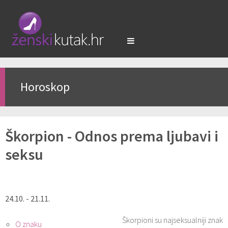
Horoskop
Škorpion - Odnos prema ljubavi i
seksu
24.10. - 21.11.
Škorpioni su najseksualniji znak
O znaku