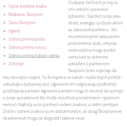
Zodijaka. Večina ih je koji su
Opće osobine znaka
vrlo sebični i posesivni
Muškarac Škorpion
ljubavnici. Sljedeći svoju jaku
Žena Škorpion
strast, energiju i požudu skloni
su zaboraviti partnera - što
Izgled
rezultira brojnim seksualnim
Odnos prema poslu
problemima. Ipak, vrhunac
Odnos prema novcu
zadovoljstva mogu postići
Odnos prema ljubavi i seksu
samo kad su duhovno
Zdravlje
usklađeni s partnerom.
Škopioni često osjećaju da
nisu dovoljno voljeni. To ih inspirira na sukob i svađu koji ih potiče i
uzbuđuje u ljubavnoj vezi. Uglavnom im odgovaraju podložniji i
podčinjeniji partneri. Agresivni partneri mogu ih dovesti do sumnje
u svoje sposobnosti što može rezultirati povlačenjem i spolnom
nemoći. Najbolji su im partneri vodeni znakovi, a zatim zemljani.
Zračni i vatreni znakovi su im disharmonični, ali zbog Škorpionove
strastvenosti mogu se dogoditi i takove veze.