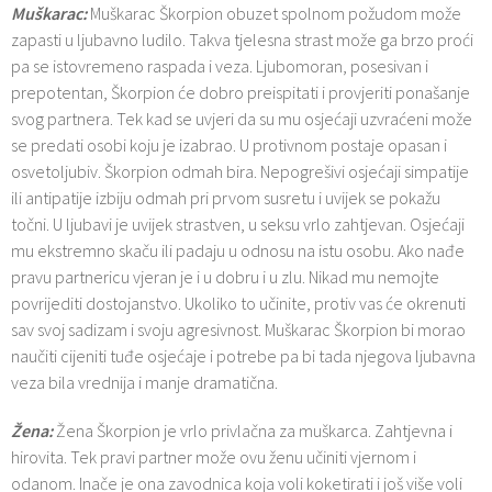
Muškarac:
Muškarac Škorpion obuzet spolnom požudom može
zapasti u ljubavno ludilo. Takva tjelesna strast može ga brzo proći
pa se istovremeno raspada i veza. Ljubomoran, posesivan i
prepotentan, Škorpion će dobro preispitati i provjeriti ponašanje
svog partnera. Tek kad se uvjeri da su mu osjećaji uzvraćeni može
se predati osobi koju je izabrao. U protivnom postaje opasan i
osvetoljubiv. Škorpion odmah bira. Nepogrešivi osjećaji simpatije
ili antipatije izbiju odmah pri prvom susretu i uvijek se pokažu
točni. U ljubavi je uvijek strastven, u seksu vrlo zahtjevan. Osjećaji
mu ekstremno skaču ili padaju u odnosu na istu osobu. Ako nađe
pravu partnericu vjeran je i u dobru i u zlu. Nikad mu nemojte
povrijediti dostojanstvo. Ukoliko to učinite, protiv vas će okrenuti
sav svoj sadizam i svoju agresivnost. Muškarac Škorpion bi morao
naučiti cijeniti tuđe osjećaje i potrebe pa bi tada njegova ljubavna
veza bila vrednija i manje dramatična.
Žena:
Žena Škorpion je vrlo privlačna za muškarca. Zahtjevna i
hirovita. Tek pravi partner može ovu ženu učiniti vjernom i
odanom. Inače je ona zavodnica koja voli koketirati i još više voli