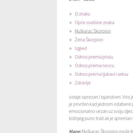
O znaku
Opće osobine znaka
Muškarac Škorpion
Žena Škorpion
Izgled
Odnos prema poslu
Odnos prema novcu
Odnos prema ljubavi i seksu
Zdravlje
ostaje oprezan i tajanstven. Vrlo 
je privržen kad jednom odabere pri
emocionalno vezan uz svoju djecu.
bližnjeg puno traži ali je spreman
Mane:
Muškarac Škorpion može biti