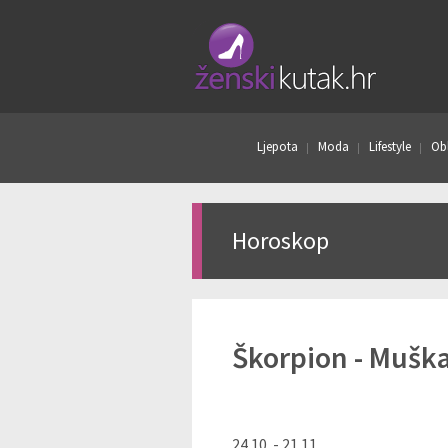
Ljepota
Moda
Lifestyle
Obl
Horoskop
Škorpion - Mušk
24.10. - 21.11.