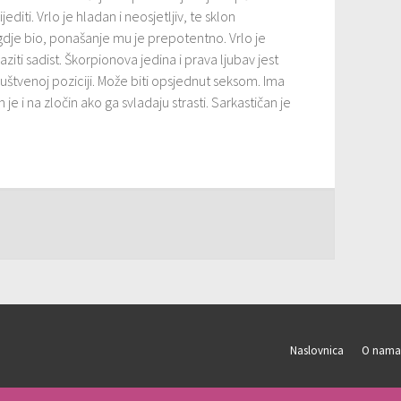
diti. Vrlo je hladan i neosjetljiv, te sklon
a gdje bio, ponašanje mu je prepotentno. Vrlo je
ziti sadist. Škorpionova jedina i prava ljubav jest
uštvenoj poziciji. Može biti opsjednut seksom. Ima
e i na zločin ako ga svladaju strasti. Sarkastičan je
Naslovnica
O nama