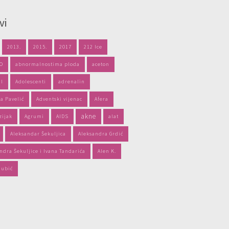
vi
2013.
2015.
2017
212 Ice
PO
abnormalnostima ploda
aceton
il
Adolescenti
adrenalin
a Pavelić
Adventski vijenac
Afera
akne
zijak
Agrumi
AIDS
alat
Aleksandar Šekuljica
Aleksandra Grdić
ndra Šekuljice i Ivana Tandarića
Alen K.
jubić