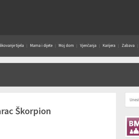
ikovanje tijela
Mama i dijete
Moj dom
Vjenčanja
Karijera
Zabava
arac Škorpion