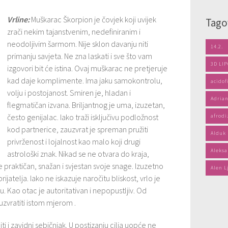
Vrline:
Muškarac Škorpion je čovjek koji uvijek
Tago
zrači nekim tajanstvenim, nedefiniranim i
neodoljivim šarmom. Nije sklon davanju niti
14.2.
primanju savjeta. Ne zna laskati i sve što vam
3D LI
izgovori bit će istina. Ovaj muškarac ne pretjeruje
kad daje komplimente. Ima jaku samokontrolu,
acidof
volju i postojanost. Smiren je, hladan i
Adrian
flegmatičan izvana. Briljantnog je uma, izuzetan,
često genijalac. Iako traži isključivu podložnost
afrodi
kod partnerice, zauzvrat je spreman pružiti
Alduk
privrženost i lojalnost kao malo koji drugi
Aleksa
astrološki znak. Nikad se ne otvara do kraja,
je praktičan, snažan i svjestan svoje snage. Izuzetno
Alen L
jatelja. Iako ne iskazuje naročitu bliskost, vrlo je
 Kao otac je autoritativan i nepopustljiv. Od
 uzvratiti istom mjerom .
 i zavidni sebičnjak. U postizanju cilja uopće ne