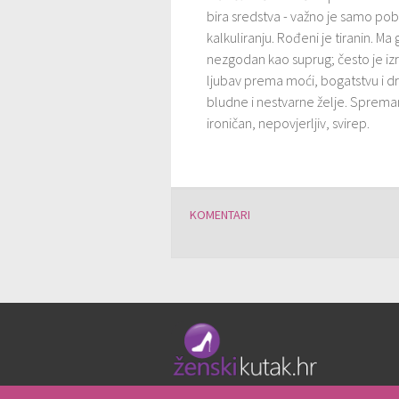
bira sredstva - važno je samo pobije
kalkuliranju. Rođeni je tiranin. M
nezgodan kao suprug; često je izra
ljubav prema moći, bogatstvu i dr
bludne i nestvarne želje. Spreman j
ironičan, nepovjerljiv, svirep.
KOMENTARI