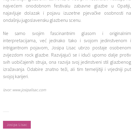
najvećem onodobnom festivalu zabavne glazbe u Opatiji,
najavljuje dolazak i pojavu izuzetne pjevačke osobnosti na
ondašnju jugoslavensku glazbenu scenu.
Ne samo svojim fascinantnim glasom i originalnim
interpretacijama, već jednako tako i svojom jedinstvenom i
intrigantnom pojavom, Josipa Lisac ubrzo postaje osobenom
zvijezdom rock glazbe. Razvijajući se i idući uporno dalje protiv
svih uobičajenih struja, ona razvija svoj jedinstveni stil glazbenog
izražavanja. Odabire znatno teži, ali tim temeljitiji i vrjedniji put
svojoj karijeri.
Izvor: www.josipalisac.com
Josipa Lisac