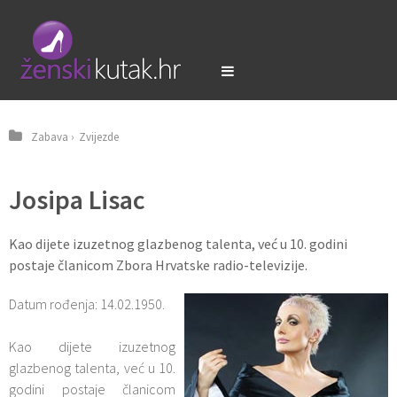
Zabava
›
Zvijezde
Josipa Lisac
Kao dijete izuzetnog glazbenog talenta, već u 10. godini
postaje članicom Zbora Hrvatske radio-televizije.
Datum rođenja: 14.02.1950.
Kao dijete izuzetnog
glazbenog talenta, već u 10.
godini postaje članicom