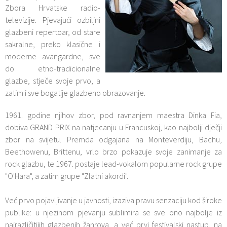
Zbora Hrvatske radio-
televizije. Pjevajući ozbiljni
glazbeni repertoar, od stare
sakralne, preko klasične i
moderne avangardne, sve
do etno-tradicionalne
glazbe, stječe svoje prvo, a
zatim i sve bogatije glazbeno obrazovanje.
1961. godine njihov zbor, pod ravnanjem maestra Dinka Fia,
dobiva GRAND PRIX na natjecanju u Francuskoj, kao najbolji dječji
zbor na svijetu. Premda odgajana na Monteverdiju, Bachu,
Beethowenu, Brittenu, vrlo brzo pokazuje svoje zanimanje za
rock glazbu, te 1967. postaje lead-vokalom popularne rock grupe
"O'Hara", a zatim grupe "Zlatni akordi".
Već prvo pojavljivanje u javnosti, izaziva pravu senzaciju kod široke
publike: u njezinom pjevanju sublimira se sve ono najbolje iz
najrazličitijih glazbenih žanrova, a već prvi festivalski nastup, na