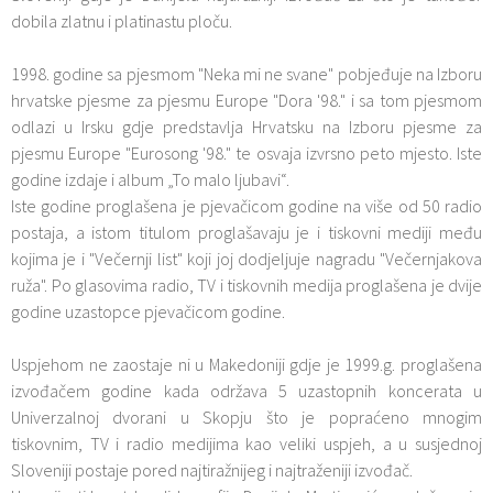
dobila zlatnu i platinastu ploču.
1998. godine sa pjesmom "Neka mi ne svane" pobjeđuje na Izboru
hrvatske pjesme za pjesmu Europe "Dora '98." i sa tom pjesmom
odlazi u Irsku gdje predstavlja Hrvatsku na Izboru pjesme za
pjesmu Europe "Eurosong '98." te osvaja izvrsno peto mjesto. Iste
godine izdaje i album „To malo ljubavi“.
Iste godine proglašena je pjevačicom godine na više od 50 radio
postaja, a istom titulom proglašavaju je i tiskovni mediji među
kojima je i "Večernji list" koji joj dodjeljuje nagradu "Večernjakova
ruža". Po glasovima radio, TV i tiskovnih medija proglašena je dvije
godine uzastopce pjevačicom godine.
Uspjehom ne zaostaje ni u Makedoniji gdje je 1999.g. proglašena
izvođačem godine kada održava 5 uzastopnih koncerata u
Univerzalnoj dvorani u Skopju što je popraćeno mnogim
tiskovnim, TV i radio medijima kao veliki uspjeh, a u susjednoj
Sloveniji postaje pored najtiražnijeg i najtraženiji izvođač.