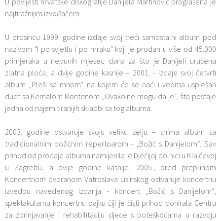
U povijesti hrvatske diskografije Danijela Martinović proglašena je
najtiražnijim izvođačem.
U prosincu 1999. godine izdaje svoj treći samostalni album pod
nazivom "I po svjetlu i po mraku" koji je prodan u više od 45.000
primjeraka u nepunih mjesec dana za što je Danijeli uručena
zlatna ploča, a dvije godine kasnije – 2001. - izdaje svoj četvrti
album „Pleši sa mnom“ na kojem će se naći i veoma uspješan
duet sa Kemalom Montenom „Ovako ne mogu dalje“, što postaje
jedna od najemitiranijih skladbi sa tog albuma.
2003. godine ostvaruje svoju veliku želju – snima album sa
tradicionalnim božićnim repertoarom - „Božić s Danijelom“. Sav
prihod od prodaje albuma namijenila je Dječijoj bolnici u Klaićevoj
u Zagrebu, a dvije godine kasnije, 2005., pred prepunom
Koncertnom dvoranom Vatroslava Lisinskog ostvaruje koncertnu
izvedbu navedenog izdanja - koncert „Božić s Danijelom“,
spektakularnu koncertnu bajku čiji je čisti prihod donirala Centru
za zbrinjavanje i rehabilitaciju djece s poteškoćama u razvoju