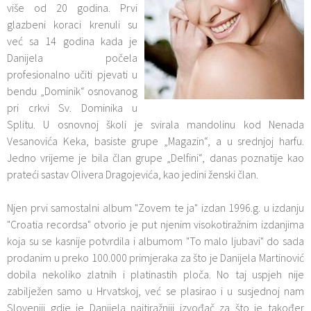
više od 20 godina. Prvi
glazbeni koraci krenuli su
već sa 14 godina kada je
Danijela počela
profesionalno učiti pjevati u
bendu „Dominik“ osnovanog
pri crkvi Sv. Dominika u
Splitu. U osnovnoj školi je svirala mandolinu kod Nenada
Vesanovića Keka, basiste grupe „Magazin“, a u srednjoj harfu.
Jedno vrijeme je bila član grupe „Delfini“, danas poznatije kao
prateći sastav Olivera Dragojevića, kao jedini ženski član.
Njen prvi samostalni album "Zovem te ja" izdan 1996.g. u izdanju
"Croatia recordsa" otvorio je put njenim visokotiražnim izdanjima
koja su se kasnije potvrdila i albumom "To malo ljubavi" do sada
prodanim u preko 100.000 primjeraka za što je Danijela Martinović
dobila nekoliko zlatnih i platinastih ploča. No taj uspjeh nije
zabilježen samo u Hrvatskoj, već se plasirao i u susjednoj nam
Sloveniji gdje je Danijela najtiražniji izvođač za što je također