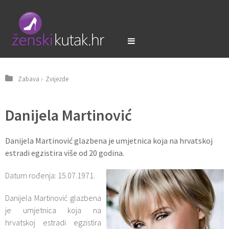
Zabava
›
Zvijezde
Danijela Martinović
Danijela Martinović glazbena je umjetnica koja na hrvatskoj
estradi egzistira više od 20 godina.
Datum rođenja: 15.07.1971.
Danijela Martinović glazbena
je umjetnica koja na
hrvatskoj estradi egzistira