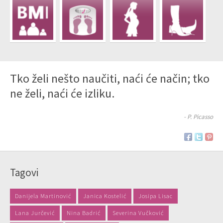
Tko želi nešto naučiti, naći će način; tko
ne želi, naći će izliku.
- P. Picasso
Tagovi
Danijela Martinović
Janica Kostelić
Josipa Lisac
Lana Jurčević
Nina Badrić
Severina Vučković